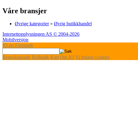
Våre bransjer
Øvrige kategorier
»
Øvrig butikkhandel
Internettopplysningen AS © 2004-2026
Mobilversjon
IO
.no
Firmasøk
Regnskapssøk
Rollesøk
Kart
Om IO
Vi bruker cookies