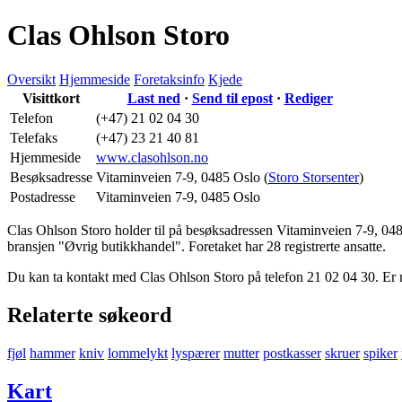
Clas Ohlson Storo
Oversikt
Hjemmeside
Foretaksinfo
Kjede
Visittkort
Last ned
·
Send til epost
·
Rediger
Telefon
(+47) 21 02 04 30
Telefaks
(+47) 23 21 40 81
Hjemmeside
www.clasohlson.no
Besøksadresse
Vitaminveien 7-9
,
0485 Oslo
(
Storo Storsenter
)
Postadresse
Vitaminveien 7-9
,
0485 Oslo
Clas Ohlson Storo holder til på besøksadressen
Vitaminveien 7-9
,
048
bransjen "Øvrig butikkhandel". Foretaket har 28 registrerte ansatte.
Du kan ta kontakt med Clas Ohlson Storo på telefon 21 02 04 30. Er 
Relaterte søkeord
fjøl
hammer
kniv
lommelykt
lyspærer
mutter
postkasser
skruer
spiker
Kart