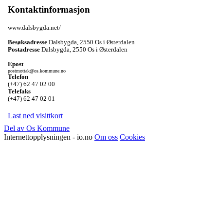
Kontaktinformasjon
www.dalsbygda.net/
Besøksadresse
Dalsbygda
,
2550 Os i Østerdalen
Postadresse
Dalsbygda
,
2550 Os i Østerdalen
Epost
postmottak@os.kommune.no
Telefon
(+47) 62 47 02 00
Telefaks
(+47) 62 47 02 01
Last ned visittkort
Del av Os Kommune
Internettopplysningen - io.no
Om oss
Cookies