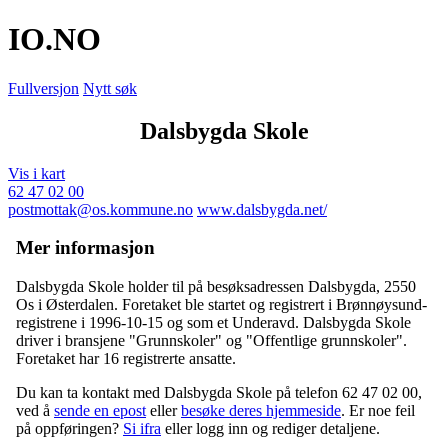
IO
.NO
Fullversjon
Nytt søk
Dalsbygda Skole
Vis i kart
62 47 02 00
postmottak@os.kommune.no
www.dalsbygda.net/
Mer informasjon
Dalsbygda Skole holder til på besøksadressen
Dalsbygda
,
2550
Os i Østerdalen
. Foretaket ble startet og registrert i Brønnøysund-
registrene i 1996-10-15 og som et
Underavd
. Dalsbygda Skole
driver i bransjene "Grunnskoler" og "Offentlige grunnskoler".
Foretaket har 16 registrerte ansatte.
Du kan ta kontakt med Dalsbygda Skole på telefon 62 47 02 00,
ved å
sende en epost
eller
besøke deres hjemmeside
. Er noe feil
på oppføringen?
Si ifra
eller logg inn og rediger detaljene.