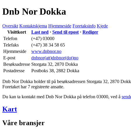
Dnb Nor Dokka
Oversikt
Kontaktskjema
Hjemmeside
Foretaksinfo
Kjede
Visittkort
Last ned
·
Send til epost
·
Rediger
Telefon
(+47) 03000
Telefaks
(+47) 38 34 58 65
Hjemmeside
www.dnbnor.no
E-post
dnbnor(att)dnbnor(dot)no
Besøksadresse
Storgata 32
,
2870 Dokka
Postadresse
Postboks 38
,
2882 Dokka
Dnb Nor Dokka holder til på besøksadressen
Storgata 32
,
2870 Dokk
Foretaket har 7 registrerte ansatte.
Du kan ta kontakt med Dnb Nor Dokka på telefon 03000, ved å
send
Kart
Våre bransjer