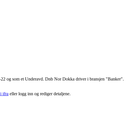
02-22 og som et
Underavd
. Dnb Nor Dokka driver i bransjen "Banker".
i ifra
eller logg inn og rediger detaljene.