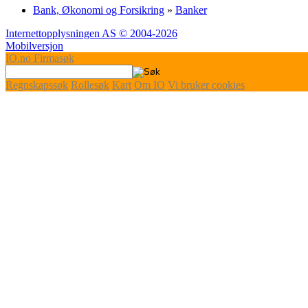
Bank, Økonomi og Forsikring
»
Banker
Internettopplysningen AS © 2004-2026
Mobilversjon
IO
.no
Firmasøk
Regnskapssøk
Rollesøk
Kart
Om IO
Vi bruker cookies