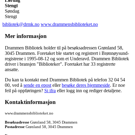
Lørdag
Stengt
Søndag
Stengt
bibliotek@drmk.no
www.drammensbiblioteket.no
Mer informasjon
Drammen Bibliotek holder til på besøksadressen
Grønland 58
,
3045 Drammen
. Foretaket ble startet og registrert i Brønnøysund-
registrene i 1995-08-12 og som et
Underavd
. Drammen Bibliotek
driver i bransjen "Biblioteker". Foretaket har 33 registrerte
ansatte.
Du kan ta kontakt med Drammen Bibliotek på telefon 32 04 54
00, ved å
sende en epost
eller
besøke deres hjemmeside
. Er noe
feil på oppføringen?
Si ifra
eller logg inn og rediger detaljene.
Kontaktinformasjon
www.drammensbiblioteket.no
Besøksadresse
Grønland 58
,
3045 Drammen
Postadresse
Grønland 58
,
3045 Drammen