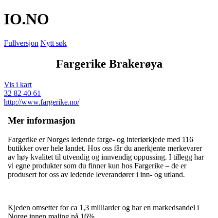
IO
.NO
Fullversjon
Nytt søk
Fargerike Brakerøya
Vis i kart
32 82 40 61
http://www.fargerike.no/
Mer informasjon
Fargerike er Norges ledende farge- og interiørkjede med 116
butikker over hele landet. Hos oss får du anerkjente merkevarer
av høy kvalitet til utvendig og innvendig oppussing. I tillegg har
vi egne produkter som du finner kun hos Fargerike – de er
produsert for oss av ledende leverandører i inn- og utland.
Kjeden omsetter for ca 1,3 milliarder og har en markedsandel i
Norge innen maling på 16%.