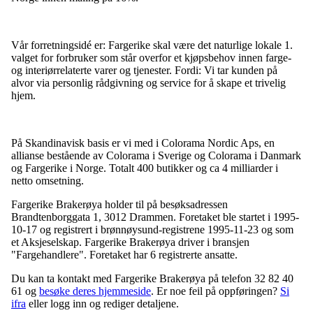
Vår forretningsidé er: Fargerike skal være det naturlige lokale 1.
valget for forbruker som står overfor et kjøpsbehov innen farge-
og interiørrelaterte varer og tjenester. Fordi: Vi tar kunden på
alvor via personlig rådgivning og service for å skape et trivelig
hjem.
På Skandinavisk basis er vi med i Colorama Nordic Aps, en
allianse bestående av Colorama i Sverige og Colorama i Danmark
og Fargerike i Norge. Totalt 400 butikker og ca 4 milliarder i
netto omsetning.
Fargerike Brakerøya holder til på besøksadressen
Brandtenborggata 1
,
3012 Drammen
. Foretaket ble startet i 1995-
10-17 og registrert i brønnøysund-registrene 1995-11-23 og som
et Aksjeselskap. Fargerike Brakerøya driver i bransjen
"Fargehandlere". Foretaket har 6 registrerte ansatte.
Du kan ta kontakt med Fargerike Brakerøya på telefon 32 82 40
61 og
besøke deres hjemmeside
. Er noe feil på oppføringen?
Si
ifra
eller logg inn og rediger detaljene.