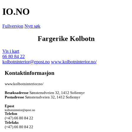
IO
.NO
Fullversjon
Nytt søk
Fargerike Kolbotn
Vis i kart
66 80 84 22
kolbotninterior@epost.no
www.kolbotninterior.no/
Kontaktinformasjon
www.kolbotninterior.no/
Besøksadresse
Sønsterudveien 32
,
1412 Sofiemyr
Postadresse
Sønsterudveien 32
,
1412 Sofiemyr
Epost
kolbotninterior@epost.no
Telefon
(+47) 66 80 84 22
Telefaks
(+47) 66 80 84 22