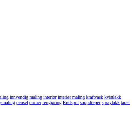
aling
innvendig maling
interiør
interiør maling
kraftvask
kvistlakk
jemaling
pensel
primer
rengjøring
Rødsprit
soppdreper
spraylakk
tapet