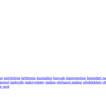
ng
gulvbelegg
heftgrunn
husmaling
husvask
impregnering
Innendørs m
pensel
malerulle
malerverktøy
maling
oljebasert maling
oljedekkbeis
ol
e sprit