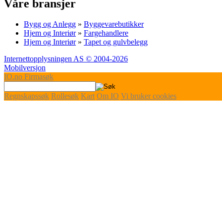
Våre bransjer
Bygg og Anlegg
»
Byggevarebutikker
Hjem og Interiør
»
Fargehandlere
Hjem og Interiør
»
Tapet og gulvbelegg
Internettopplysningen AS © 2004-2026
Mobilversjon
IO
.no
Firmasøk
Regnskapssøk
Rollesøk
Kart
Om IO
Vi bruker cookies