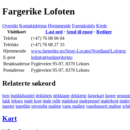
Fargerike Lofoten
Oversikt
Kontaktskjema
Hjemmeside
Foretaksinfo
Kjede
Visittkort
Last ned
·
Send til epost
·
Rediger
Telefon
(+47) 76 08 06 04
Telefaks
(+47) 76 08 27 33
Hjemmeside
www.fargerike.no/Store-Locator/Nordland/Lofoten/
E-post
lofint(att)online(dot)no
Besøksadresse
Fygleveien 95-97
,
8370 Leknes
Postadresse
Fygleveien 95-97
,
8370 Leknes
Relaterte søkeord
beis
butikkhandel
dekkbeis
dekktape
dekkteip
fargekart
farger
grunni
lakk
leknes
male kost
male rulle
malekost
malepensel
malerkost
maler
tapeter
tapetlim
utvendig maling
vann maling
vannbassert maling
whit
Kart