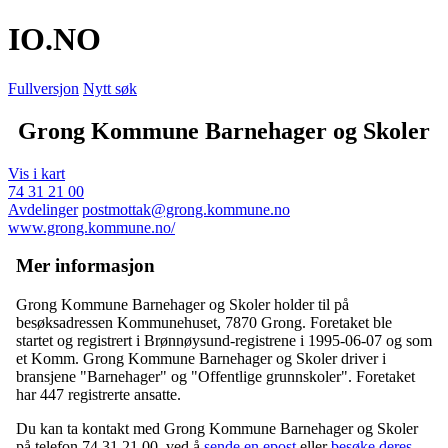
IO
.NO
Fullversjon
Nytt søk
Grong Kommune Barnehager og Skoler
Vis i kart
74 31 21 00
Avdelinger
postmottak@grong.kommune.no
www.grong.kommune.no/
Mer informasjon
Grong Kommune Barnehager og Skoler holder til på
besøksadressen
Kommunehuset
,
7870 Grong
. Foretaket ble
startet og registrert i Brønnøysund-registrene i 1995-06-07 og som
et
Komm
. Grong Kommune Barnehager og Skoler driver i
bransjene "Barnehager" og "Offentlige grunnskoler". Foretaket
har 447 registrerte ansatte.
Du kan ta kontakt med Grong Kommune Barnehager og Skoler
på telefon 74 31 21 00, ved å
sende en epost
eller
besøke deres