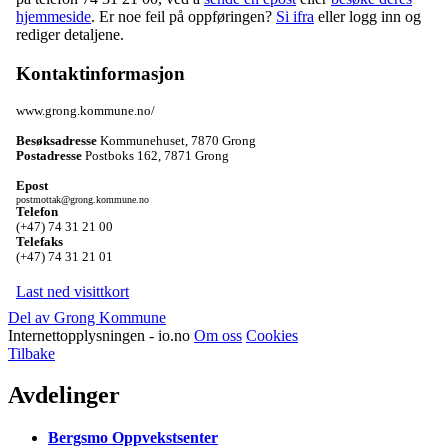
hjemmeside
. Er noe feil på oppføringen?
Si ifra
eller logg inn og
rediger detaljene.
Kontaktinformasjon
www.grong.kommune.no/
Besøksadresse
Kommunehuset
,
7870 Grong
Postadresse
Postboks 162
,
7871 Grong
Epost
postmottak@grong.kommune.no
Telefon
(+47) 74 31 21 00
Telefaks
(+47) 74 31 21 01
Last ned visittkort
Del av Grong Kommune
Internettopplysningen - io.no
Om oss
Cookies
Tilbake
Avdelinger
Bergsmo Oppvekstsenter