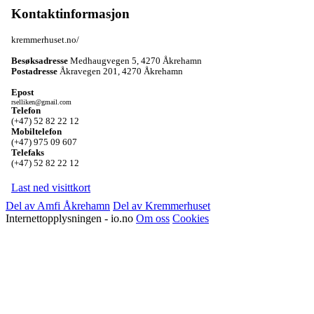
Kontaktinformasjon
kremmerhuset.no/
Besøksadresse
Medhaugvegen 5
,
4270 Åkrehamn
Postadresse
Åkravegen 201
,
4270 Åkrehamn
Epost
rselliken@gmail.com
Telefon
(+47) 52 82 22 12
Mobiltelefon
(+47) 975 09 607
Telefaks
(+47) 52 82 22 12
Last ned visittkort
Del av Amfi Åkrehamn
Del av Kremmerhuset
Internettopplysningen - io.no
Om oss
Cookies