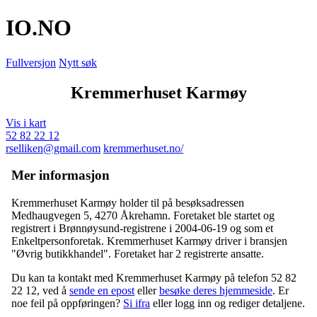
IO
.NO
Fullversjon
Nytt søk
Kremmerhuset Karmøy
Vis i kart
52 82 22 12
rselliken@gmail.com
kremmerhuset.no/
Mer informasjon
Kremmerhuset Karmøy holder til på besøksadressen
Medhaugvegen 5
,
4270 Åkrehamn
. Foretaket ble startet og
registrert i Brønnøysund-registrene i 2004-06-19 og som et
Enkeltpersonforetak. Kremmerhuset Karmøy driver i bransjen
"Øvrig butikkhandel". Foretaket har 2 registrerte ansatte.
Du kan ta kontakt med Kremmerhuset Karmøy på telefon 52 82
22 12, ved å
sende en epost
eller
besøke deres hjemmeside
. Er
noe feil på oppføringen?
Si ifra
eller logg inn og rediger detaljene.