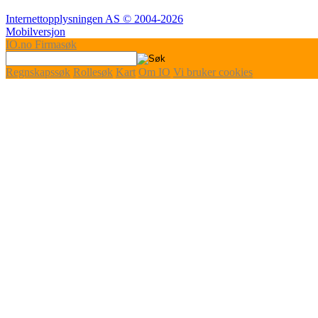
Internettopplysningen AS © 2004-2026
Mobilversjon
IO
.no
Firmasøk
Regnskapssøk
Rollesøk
Kart
Om IO
Vi bruker cookies