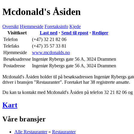
Mcdonald's Åsiden
Oversikt
Hjemmeside
Foretaksinfo
Kjede
Visittkort
Last ned
·
Send til epost
·
Rediger
Telefon
(+47) 32 21 82 06
Telefaks
(+47) 35 57 33 81
Hjemmeside
www.mcdonalds.no
Besøksadresse
Ingeniør Rybergs gate 56 A
,
3024 Drammen
Postadresse
Ingeniør Rybergs gate 56 A
,
3024 Drammen
Mcdonald's Åsiden holder til på besøksadressen
Ingeniør Rybergs gat
driver i bransjen "Restauranter". Foretaket har 38 registrerte ansatte.
Du kan ta kontakt med Mcdonald's Åsiden på telefon 32 21 82 06 og
Kart
Våre bransjer
Alle Restauranter
»
Restauranter