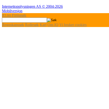
Internettopplysningen AS © 2004-2026
Mobilversjon
IO
.no
Firmasøk
Regnskapssøk
Rollesøk
Kart
Om IO
Vi bruker cookies