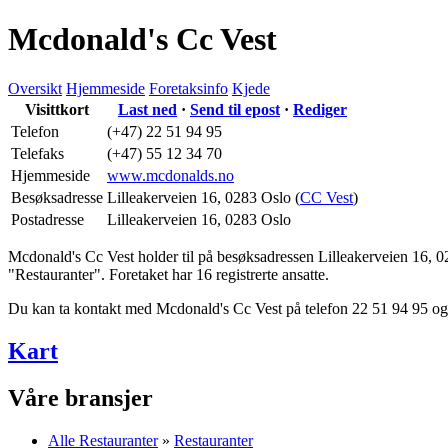
Mcdonald's Cc Vest
Oversikt
Hjemmeside
Foretaksinfo
Kjede
Visittkort
Last ned
·
Send til epost
·
Rediger
Telefon
(+47) 22 51 94 95
Telefaks
(+47) 55 12 34 70
Hjemmeside
www.mcdonalds.no
Besøksadresse
Lilleakerveien 16
,
0283 Oslo
(
CC Vest
)
Postadresse
Lilleakerveien 16
,
0283 Oslo
Mcdonald's Cc Vest holder til på besøksadressen
Lilleakerveien 16
,
0
"Restauranter". Foretaket har 16 registrerte ansatte.
Du kan ta kontakt med Mcdonald's Cc Vest på telefon 22 51 94 95 o
Kart
Våre bransjer
Alle Restauranter
»
Restauranter