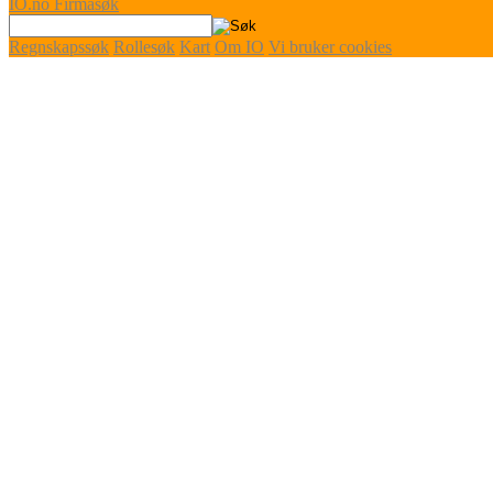
IO
.no
Firmasøk
Regnskapssøk
Rollesøk
Kart
Om IO
Vi bruker cookies