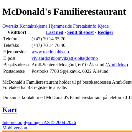
McDonald's Familierestaurant
Oversikt
Kontaktskjema
Hjemmeside
Foretaksinfo
Kjede
Visittkort
Last ned
·
Send til epost
·
Rediger
Telefon
(+47) 70 14 95 70
Telefaks
(+47) 70 14 76 40
Hjemmeside
www.mcdonalds.no
E-post
vivian(dot)blomvik(att)siolta(dot)no
Besøksadresse
Amfi-Senteret Moagård
,
6010 Ålesund
(
Amfi Moa
)
Postadresse
Postboks 7703 Spjelkavik
,
6022 Ålesund
McDonald's Familierestaurant holder til på besøksadressen
Amfi-Sent
Foretaket har 43 registrerte ansatte.
Du kan ta kontakt med McDonald's Familierestaurant på telefon 70 1
Kart
Internettopplysningen AS © 2004-2026
Mobilversjon