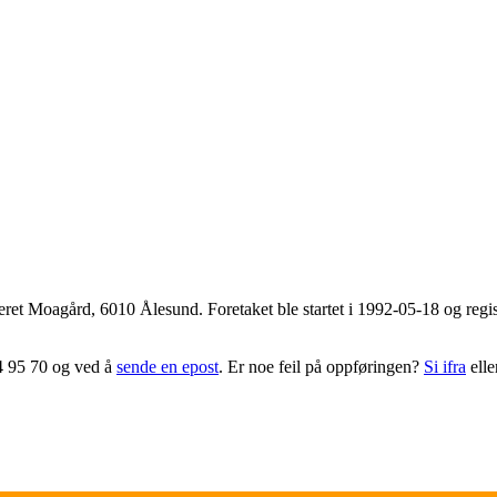
eret Moagård
,
6010 Ålesund
. Foretaket ble startet i 1992-05-18 og re
4 95 70 og ved å
sende en epost
. Er noe feil på oppføringen?
Si ifra
elle