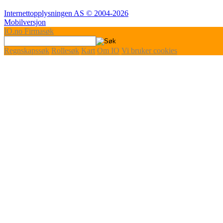
Internettopplysningen AS © 2004-2026
Mobilversjon
IO
.no
Firmasøk
Regnskapssøk
Rollesøk
Kart
Om IO
Vi bruker cookies