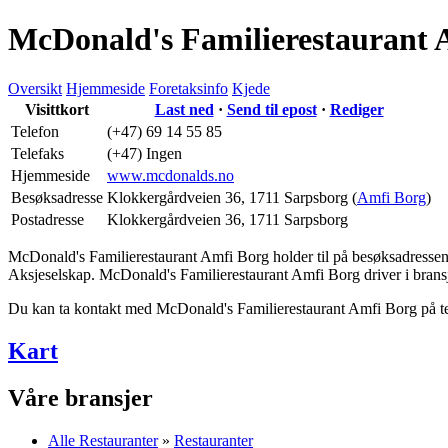
McDonald's Familierestaurant 
Oversikt
Hjemmeside
Foretaksinfo
Kjede
Visittkort
Last ned
·
Send til epost
·
Rediger
Telefon
(+47) 69 14 55 85
Telefaks
(+47) Ingen
Hjemmeside
www.mcdonalds.no
Besøksadresse
Klokkergårdveien 36
,
1711 Sarpsborg
(
Amfi Borg
)
Postadresse
Klokkergårdveien 36
,
1711 Sarpsborg
McDonald's Familierestaurant Amfi Borg holder til på besøksadresse
Aksjeselskap. McDonald's Familierestaurant Amfi Borg driver i bransje
Du kan ta kontakt med McDonald's Familierestaurant Amfi Borg på te
Kart
Våre bransjer
Alle Restauranter
»
Restauranter