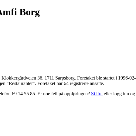
Amfi Borg
n
Klokkergårdveien 36
,
1711 Sarpsborg
. Foretaket ble startet i 1996-0
n "Restauranter". Foretaket har 64 registrerte ansatte.
lefon 69 14 55 85. Er noe feil på oppføringen?
Si ifra
eller logg inn og 