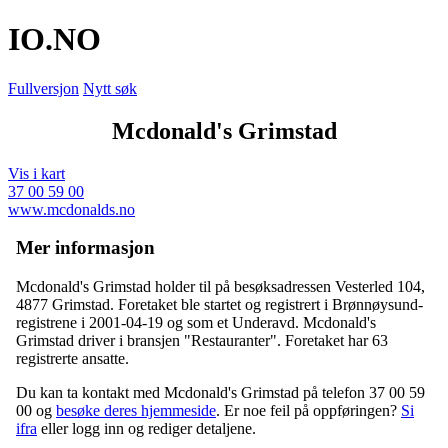
IO
.NO
Fullversjon
Nytt søk
Mcdonald's Grimstad
Vis i kart
37 00 59 00
www.mcdonalds.no
Mer informasjon
Mcdonald's Grimstad holder til på besøksadressen
Vesterled 104
,
4877 Grimstad
. Foretaket ble startet og registrert i Brønnøysund-
registrene i 2001-04-19 og som et
Underavd
. Mcdonald's
Grimstad driver i bransjen "Restauranter". Foretaket har 63
registrerte ansatte.
Du kan ta kontakt med Mcdonald's Grimstad på telefon 37 00 59
00 og
besøke deres hjemmeside
. Er noe feil på oppføringen?
Si
ifra
eller logg inn og rediger detaljene.