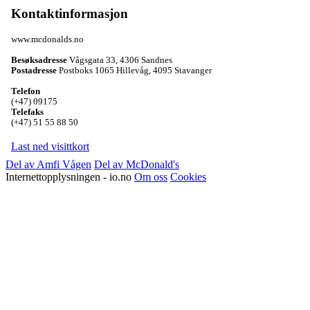
Kontaktinformasjon
www.mcdonalds.no
Besøksadresse
Vågsgata 33
,
4306 Sandnes
Postadresse
Postboks 1065 Hillevåg
,
4095 Stavanger
Telefon
(+47) 09175
Telefaks
(+47) 51 55 88 50
Last ned visittkort
Del av Amfi Vågen
Del av McDonald's
Internettopplysningen - io.no
Om oss
Cookies