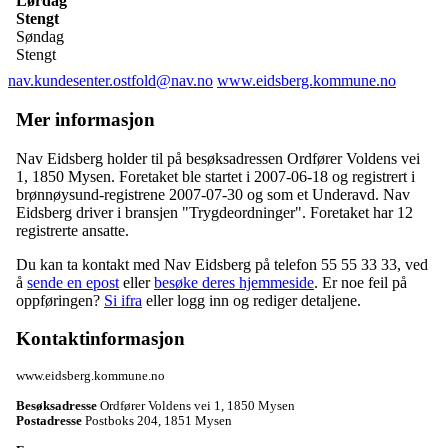
Lørdag
Stengt
Søndag
Stengt
nav.kundesenter.ostfold@nav.no
www.eidsberg.kommune.no
Mer informasjon
Nav Eidsberg holder til på besøksadressen
Ordfører Voldens vei
1
,
1850 Mysen
. Foretaket ble startet i 2007-06-18 og registrert i
brønnøysund-registrene 2007-07-30 og som et
Underavd
. Nav
Eidsberg driver i bransjen "Trygdeordninger". Foretaket har 12
registrerte ansatte.
Du kan ta kontakt med Nav Eidsberg på telefon 55 55 33 33, ved
å
sende en epost
eller
besøke deres hjemmeside
. Er noe feil på
oppføringen?
Si ifra
eller logg inn og rediger detaljene.
Kontaktinformasjon
www.eidsberg.kommune.no
Besøksadresse
Ordfører Voldens vei 1
,
1850 Mysen
Postadresse
Postboks 204
,
1851 Mysen