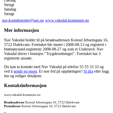
Lørdag
Stengt
Søndag
Stengt
nav.kontaktsenter@nav.no
www.vaksdal.kommune.no
Mer informasjon
Nav Vaksdal holder til på besøksadressen
Konsul Jebsensgata 16
,
5722 Dalekvam
. Foretaket ble startet i 2008-08-13 og registrert i
brønnøysund-registrene 2008-08-27 og som et
Underavd
. Nav
Vaksdal driver i bransjen "Trygdeordninger". Foretaket har 3
registrerte ansatte.
Du kan ta kontakt med Nav Vaksdal på telefon 55 55 33 33 og
ved å
sende en epost
. Er noe feil på oppføringen?
Si ifra
eller logg
inn og rediger detaljene.
Kontaktinformasjon
www.vaksdal.kommune.no
Besøksadresse
Konsul Jebsensgata 16
,
5722 Dalekvam
Postadresse
Konsul Jebsensgata 16
,
5722 Dalekvam