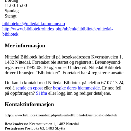
Lørdag
11.00-15.00
Søndag
Stengt
biblioteket@nittedal.kommune.no
http://www.bibliotekroindex.php/nb/enkeltbibliotek/nittedal-
bibliotek
Mer informasjon
Nittedal Bibliotek holder til på besøksadressen
Kvernstuveien 1
,
1482 Nittedal
. Foretaket ble startet og registrert i Brønnøysund-
registrene i 1995-08-10 og som et
Underavd
. Nittedal Bibliotek
driver i bransjen "Biblioteker". Foretaket har 4 registrerte ansatte.
Du kan ta kontakt med Nittedal Bibliotek på telefon 67 07 13 24,
ved å
sende en epost
eller
besøke deres hjemmeside
. Er noe feil
på oppføringen?
Si ifra
eller logg inn og rediger detaljene.
Kontaktinformasjon
http://www.bibliotekroindex.php/nb/enkeltbibliotek/nittedal-bibliotek
Besøksadresse
Kvernstuveien 1
,
1482 Nittedal
Postadresse
Postboks 63
,
1483 Skytta