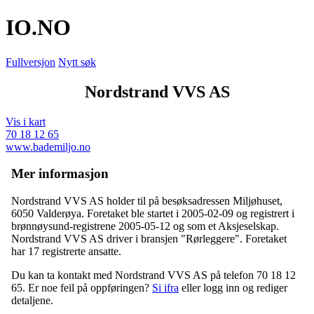
IO
.NO
Fullversjon
Nytt søk
Nordstrand VVS AS
Vis i kart
70 18 12 65
www.bademiljo.no
Mer informasjon
Nordstrand VVS AS holder til på besøksadressen
Miljøhuset
,
6050 Valderøya
. Foretaket ble startet i 2005-02-09 og registrert i
brønnøysund-registrene 2005-05-12 og som et Aksjeselskap.
Nordstrand VVS AS driver i bransjen "Rørleggere". Foretaket
har 17 registrerte ansatte.
Du kan ta kontakt med Nordstrand VVS AS på telefon 70 18 12
65. Er noe feil på oppføringen?
Si ifra
eller logg inn og rediger
detaljene.