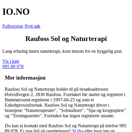
IO
.NO
Fullversjon
Nytt søk
Raufoss Sol og Naturterapi
Lang erfaring innen naturterapi, kom innom for en hyggelig prat.
Vis i kart
995 89 978
Mer informasjon
Raufoss Sol og Naturterapi holder til på besøksadressen
Østvollvegen 2
,
2830 Raufoss
. Foretaket ble startet og registrert i
Brønnøysund-registrene i 1997-06-25 og som et
Enkeltpersonforetak. Raufoss Sol og Naturterapi driver i
bransjene "Naturterapeuter", "Solstudioer", "Spa og kroppspleie"
og "Treningssentre". Foretaket har ingen registrerte ansatte.
Du kan ta kontakt med Raufoss Sol og Naturterapi på telefon 995
89 978. Er noe feil på oppføringen?
Si ifra
eller logg inn og