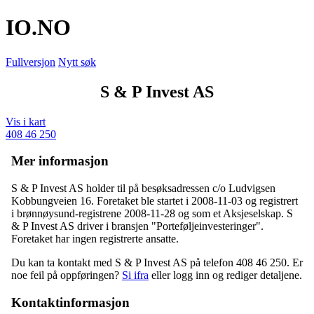
IO
.NO
Fullversjon
Nytt søk
S & P Invest AS
Vis i kart
408 46 250
Mer informasjon
S & P Invest AS holder til på besøksadressen
c/o Ludvigsen
Kobbungveien 16
. Foretaket ble startet i 2008-11-03 og registrert
i brønnøysund-registrene 2008-11-28 og som et Aksjeselskap. S
& P Invest AS driver i bransjen "Porteføljeinvesteringer".
Foretaket har ingen registrerte ansatte.
Du kan ta kontakt med S & P Invest AS på telefon 408 46 250. Er
noe feil på oppføringen?
Si ifra
eller logg inn og rediger detaljene.
Kontaktinformasjon