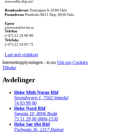
www.odin.dep.no/
Besøksadresse
Teatergata 9
,
0180 Oslo
Postadresse
Postboks 8011 Dep
,
0030 Oslo
Epost
postmottak@hod.dep.no
Telefon
(+47) 22 24 90 90
Telefaks
(+47) 22 24 95 75
Last ned visittkort
Internettopplysningen - io.no
Om oss
Cookies
Tilbake
Avdelinger
Helse Midt-Norge Rhf
Strandvegen 1
,
7502 Stjørdal
74 83 99 00
Helse Nord Rhf
Sjøgata 10
,
8006 Bodø
75 51 29 00
0800-1530
Helse Sør Øst Rhf
Parkgata 36
,
2317 Hamar