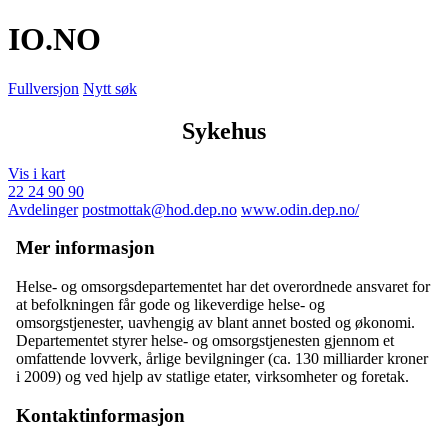
IO
.NO
Fullversjon
Nytt søk
Sykehus
Vis i kart
22 24 90 90
Avdelinger
postmottak@hod.dep.no
www.odin.dep.no/
Mer informasjon
Helse- og omsorgsdepartementet har det overordnede ansvaret for
at befolkningen får gode og likeverdige helse- og
omsorgstjenester, uavhengig av blant annet bosted og økonomi.
Departementet styrer helse- og omsorgstjenesten gjennom et
omfattende lovverk, årlige bevilgninger (ca. 130 milliarder kroner
i 2009) og ved hjelp av statlige etater, virksomheter og foretak.
Kontaktinformasjon