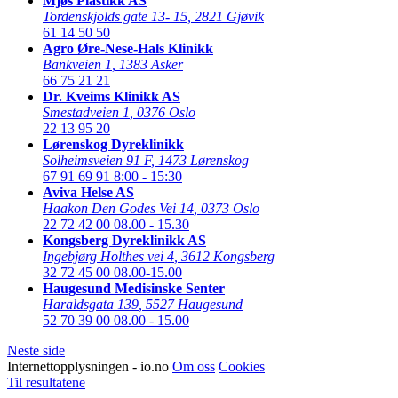
Mjøs Plastikk AS
Tordenskjolds gate 13- 15
,
2821 Gjøvik
61 14 50 50
Agro Øre-Nese-Hals Klinikk
Bankveien 1
,
1383 Asker
66 75 21 21
Dr. Kveims Klinikk AS
Smestadveien 1
,
0376 Oslo
22 13 95 20
Lørenskog Dyreklinikk
Solheimsveien 91 F
,
1473 Lørenskog
67 91 69 91
8:00 - 15:30
Aviva Helse AS
Haakon Den Godes Vei 14
,
0373 Oslo
22 72 42 00
08.00 - 15.30
Kongsberg Dyreklinikk AS
Ingebjørg Holthes vei 4
,
3612 Kongsberg
32 72 45 00
08.00-15.00
Haugesund Medisinske Senter
Haraldsgata 139
,
5527 Haugesund
52 70 39 00
08.00 - 15.00
Neste side
Internettopplysningen - io.no
Om oss
Cookies
Til resultatene