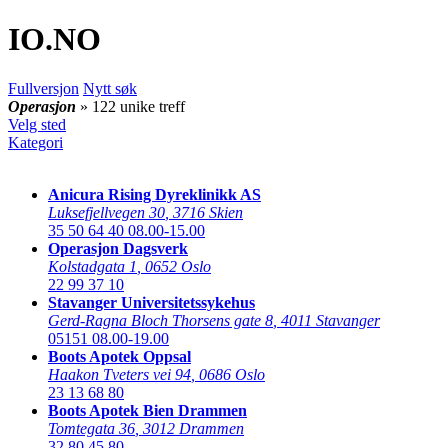
IO
.NO
Fullversjon
Nytt søk
Operasjon
» 122 unike treff
Velg sted
Kategori
Anicura Rising Dyreklinikk AS
Luksefjellvegen 30
,
3716 Skien
35 50 64 40
08.00-15.00
Operasjon Dagsverk
Kolstadgata 1
,
0652 Oslo
22 99 37 10
Stavanger Universitetssykehus
Gerd-Ragna Bloch Thorsens gate 8
,
4011 Stavanger
05151
08.00-19.00
Boots Apotek Oppsal
Haakon Tveters vei 94
,
0686 Oslo
23 13 68 80
Boots Apotek Bien Drammen
Tomtegata 36
,
3012 Drammen
32 80 45 80