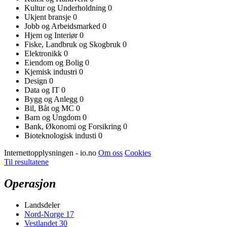
Kultur og Underholdning
0
Ukjent bransje
0
Jobb og Arbeidsmarked
0
Hjem og Interiør
0
Fiske, Landbruk og Skogbruk
0
Elektronikk
0
Eiendom og Bolig
0
Kjemisk industri
0
Design
0
Data og IT
0
Bygg og Anlegg
0
Bil, Båt og MC
0
Barn og Ungdom
0
Bank, Økonomi og Forsikring
0
Bioteknologisk industi
0
Internettopplysningen - io.no
Om oss
Cookies
Til resultatene
Operasjon
Landsdeler
Nord-Norge
17
Vestlandet
30