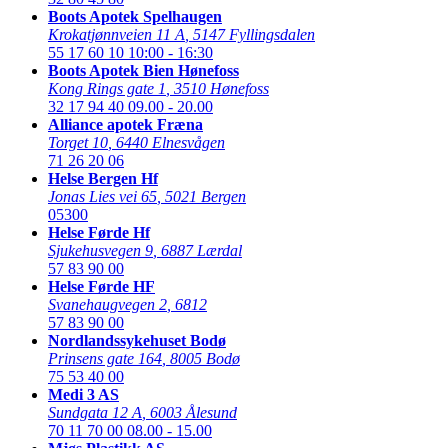
Boots Apotek Spelhaugen
Krokatjønnveien 11 A
,
5147 Fyllingsdalen
55 17 60 10
10:00 - 16:30
Boots Apotek Bien Hønefoss
Kong Rings gate 1
,
3510 Hønefoss
32 17 94 40
09.00 - 20.00
Alliance apotek Fræna
Torget 10
,
6440 Elnesvågen
71 26 20 06
Helse Bergen Hf
Jonas Lies vei 65
,
5021 Bergen
05300
Helse Førde Hf
Sjukehusvegen 9
,
6887 Lærdal
57 83 90 00
Helse Førde HF
Svanehaugvegen 2
,
6812
57 83 90 00
Nordlandssykehuset Bodø
Prinsens gate 164
,
8005 Bodø
75 53 40 00
Medi 3 AS
Sundgata 12 A
,
6003 Ålesund
70 11 70 00
08.00 - 15.00