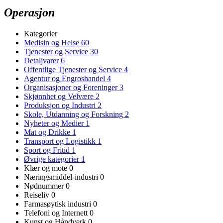
Operasjon
Kategorier
Medisin og Helse
60
Tjenester og Service
30
Detaljvarer
6
Offentlige Tjenester og Service
4
Agentur og Engroshandel
4
Organisasjoner og Foreninger
3
Skjønnhet og Velvære
2
Produksjon og Industri
2
Skole, Utdanning og Forskning
2
Nyheter og Medier
1
Mat og Drikke
1
Transport og Logistikk
1
Sport og Fritid
1
Øvrige kategorier
1
Klær og mote
0
Næringsmiddel-industri
0
Nødnummer
0
Reiseliv
0
Farmasøytisk industri
0
Telefoni og Internett
0
Kunst og Håndverk
0