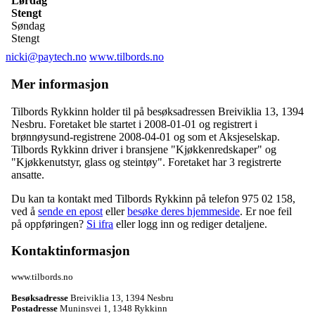
Lørdag
Stengt
Søndag
Stengt
nicki@paytech.no
www.tilbords.no
Mer informasjon
Tilbords Rykkinn holder til på besøksadressen
Breiviklia 13
,
1394
Nesbru
. Foretaket ble startet i 2008-01-01 og registrert i
brønnøysund-registrene 2008-04-01 og som et Aksjeselskap.
Tilbords Rykkinn driver i bransjene "Kjøkkenredskaper" og
"Kjøkkenutstyr, glass og steintøy". Foretaket har 3 registrerte
ansatte.
Du kan ta kontakt med Tilbords Rykkinn på telefon 975 02 158,
ved å
sende en epost
eller
besøke deres hjemmeside
. Er noe feil
på oppføringen?
Si ifra
eller logg inn og rediger detaljene.
Kontaktinformasjon
www.tilbords.no
Besøksadresse
Breiviklia 13
,
1394 Nesbru
Postadresse
Muninsvei 1
,
1348 Rykkinn