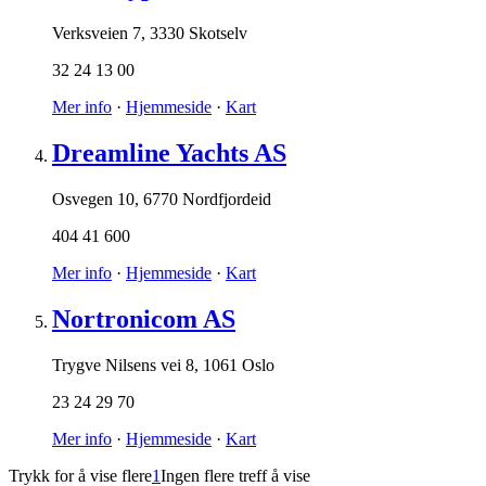
Verksveien 7
,
3330 Skotselv
32 24 13 00
Mer info
·
Hjemmeside
·
Kart
Dreamline Yachts AS
Osvegen 10
,
6770 Nordfjordeid
404 41 600
Mer info
·
Hjemmeside
·
Kart
Nortronicom AS
Trygve Nilsens vei 8
,
1061 Oslo
23 24 29 70
Mer info
·
Hjemmeside
·
Kart
Trykk for å vise flere
1
Ingen flere treff å vise