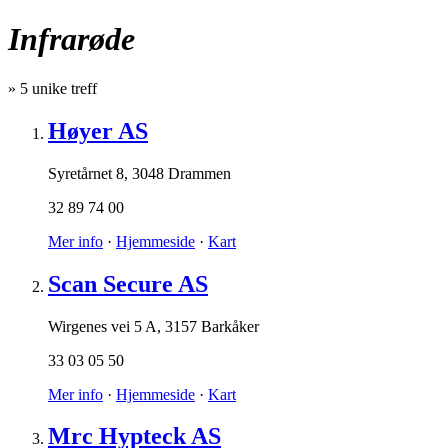
Infrarøde
»
5
unike treff
Høyer AS
Syretårnet 8
,
3048 Drammen
32 89 74 00
Mer info
·
Hjemmeside
·
Kart
Scan Secure AS
Wirgenes vei 5 A
,
3157 Barkåker
33 03 05 50
Mer info
·
Hjemmeside
·
Kart
Mrc Hypteck AS