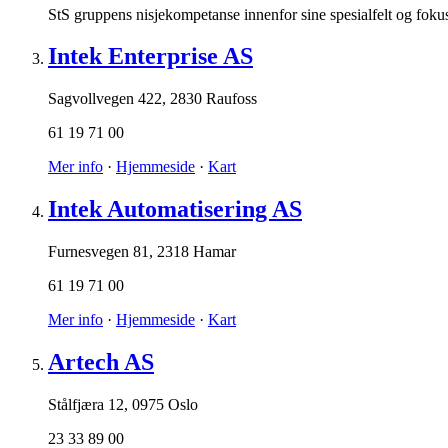
StS gruppens nisjekompetanse innenfor sine spesialfelt og fokus på
Intek Enterprise AS
Sagvollvegen 422
,
2830 Raufoss
61 19 71 00
Mer info
·
Hjemmeside
·
Kart
Intek Automatisering AS
Furnesvegen 81
,
2318 Hamar
61 19 71 00
Mer info
·
Hjemmeside
·
Kart
Artech AS
Stålfjæra 12
,
0975 Oslo
23 33 89 00