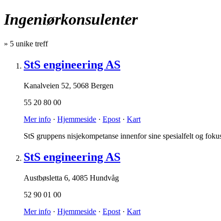
Ingeniørkonsulenter
»
5
unike treff
StS engineering AS
Kanalveien 52
,
5068 Bergen
55 20 80 00
Mer info
·
Hjemmeside
·
Epost
·
Kart
StS gruppens nisjekompetanse innenfor sine spesialfelt og fokus på
StS engineering AS
Austbøsletta 6
,
4085 Hundvåg
52 90 01 00
Mer info
·
Hjemmeside
·
Epost
·
Kart