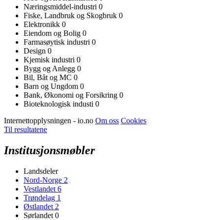
Næringsmiddel-industri
0
Fiske, Landbruk og Skogbruk
0
Elektronikk
0
Eiendom og Bolig
0
Farmasøytisk industri
0
Design
0
Kjemisk industri
0
Bygg og Anlegg
0
Bil, Båt og MC
0
Barn og Ungdom
0
Bank, Økonomi og Forsikring
0
Bioteknologisk industi
0
Internettopplysningen - io.no
Om oss
Cookies
Til resultatene
Institusjonsmøbler
Landsdeler
Nord-Norge
2
Vestlandet
6
Trøndelag
1
Østlandet
2
Sørlandet
0