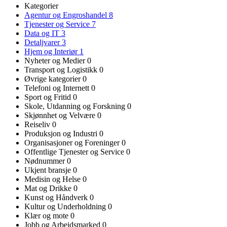
Kategorier
Agentur og Engroshandel
8
Tjenester og Service
7
Data og IT
3
Detaljvarer
3
Hjem og Interiør
1
Nyheter og Medier
0
Transport og Logistikk
0
Øvrige kategorier
0
Telefoni og Internett
0
Sport og Fritid
0
Skole, Utdanning og Forskning
0
Skjønnhet og Velvære
0
Reiseliv
0
Produksjon og Industri
0
Organisasjoner og Foreninger
0
Offentlige Tjenester og Service
0
Nødnummer
0
Ukjent bransje
0
Medisin og Helse
0
Mat og Drikke
0
Kunst og Håndverk
0
Kultur og Underholdning
0
Klær og mote
0
Jobb og Arbeidsmarked
0