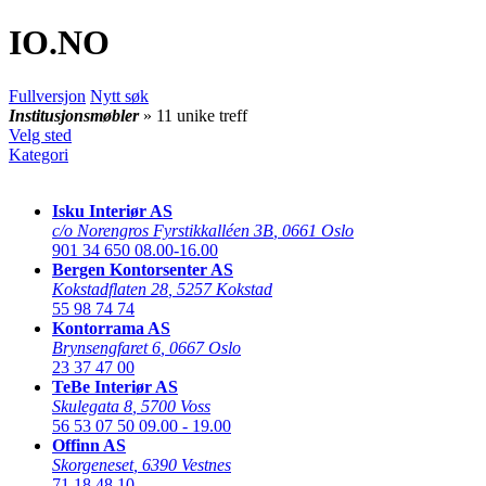
IO
.NO
Fullversjon
Nytt søk
Institusjonsmøbler
» 11 unike treff
Velg sted
Kategori
Isku Interiør AS
c/o Norengros Fyrstikkalléen 3B
,
0661 Oslo
901 34 650
08.00-16.00
Bergen Kontorsenter AS
Kokstadflaten 28
,
5257 Kokstad
55 98 74 74
Kontorrama AS
Brynsengfaret 6
,
0667 Oslo
23 37 47 00
TeBe Interiør AS
Skulegata 8
,
5700 Voss
56 53 07 50
09.00 - 19.00
Offinn AS
Skorgeneset
,
6390 Vestnes
71 18 48 10