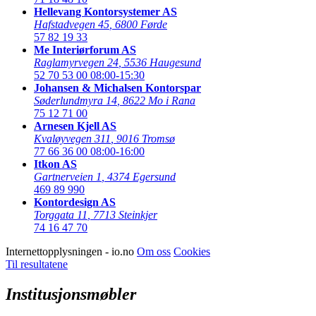
Hellevang Kontorsystemer AS
Hafstadvegen 45
,
6800 Førde
57 82 19 33
Me Interiørforum AS
Raglamyrvegen 24
,
5536 Haugesund
52 70 53 00
08:00-15:30
Johansen & Michalsen Kontorspar
Søderlundmyra 14
,
8622 Mo i Rana
75 12 71 00
Arnesen Kjell AS
Kvaløyvegen 311
,
9016 Tromsø
77 66 36 00
08:00-16:00
Itkon AS
Gartnerveien 1
,
4374 Egersund
469 89 990
Kontordesign AS
Torggata 11
,
7713 Steinkjer
74 16 47 70
Internettopplysningen - io.no
Om oss
Cookies
Til resultatene
Institusjonsmøbler