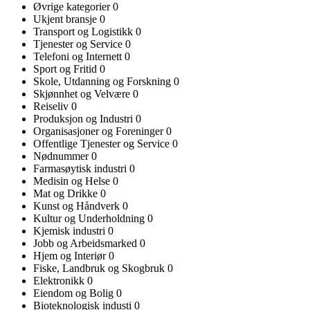
Øvrige kategorier
0
Ukjent bransje
0
Transport og Logistikk
0
Tjenester og Service
0
Telefoni og Internett
0
Sport og Fritid
0
Skole, Utdanning og Forskning
0
Skjønnhet og Velvære
0
Reiseliv
0
Produksjon og Industri
0
Organisasjoner og Foreninger
0
Offentlige Tjenester og Service
0
Nødnummer
0
Farmasøytisk industri
0
Medisin og Helse
0
Mat og Drikke
0
Kunst og Håndverk
0
Kultur og Underholdning
0
Kjemisk industri
0
Jobb og Arbeidsmarked
0
Hjem og Interiør
0
Fiske, Landbruk og Skogbruk
0
Elektronikk
0
Eiendom og Bolig
0
Bioteknologisk industi
0