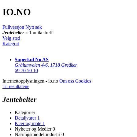
IO
.NO
Fullversjon
Nytt søk
Jentebelter
» 1 unike treff
Velg sted
Kategori
Superkul No AS
Grålumveien 4-6
,
1718 Greåker
69 70 50 10
Internettopplysningen - io.no
Om oss
Cookies
Til resultatene
Jentebelter
Kategorier
Detaljvarer
1
Klær og mote
1
Nyheter og Medier
0
Næringsmiddel-industri
0