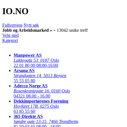
IO
.NO
Fullversjon
Nytt søk
Jobb og Arbeidsmarked »
» 13042 unike treff
Velg sted
Kategori
Manpower AS
Lakkegata 53
,
0187 Oslo
22 01 80 00
08:00-16:00
Arsana AS
Strandgaten 14
,
5013 Bergen
55 55 05 80
Adecco Norge AS
Rosenkrantzgate 16
,
0160 Oslo
04321
08.00 - 16.00
Dekkimportørenes Forening
Hovfaret 17B
,
0275 Oslo
63 85 55 60
365 Direkte AS
Søndre gate 13-15
,
7466 Trondheim
81 50 03 65
08:00 - 18:00