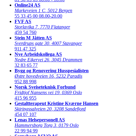
Online24 AS
Markeveien 1 C
,
5012 Bergen
55 33 45 00
08.00-20.00
FVF AS
Storlavika 7
,
7770 Flatanger
459 54 760
Stein M Jåtten AS
Sverdrups gate 30
,
4007 Stavanger
911 47 325
Nye Arbeidskollega AS
Nedre Eikervei 26
,
3045 Drammen
32 83 65 77
Bygg og Renovering Husspesialisten
Østre hovedveien 16
,
5232 Paradis
952 88 998
Norsk Sveiseteknisk Forbund
Fridtjof Nansens vei 19
,
0369 Oslo
415 96 955
Gestaltterapeut Kristine Kværne Hansen
Skiringssalveien 20
,
3208 Sandefjord
454 07 107
Lenas Helsepersonell AS
Hammersborg Torg 3
,
0179 Oslo
22 99 94 99