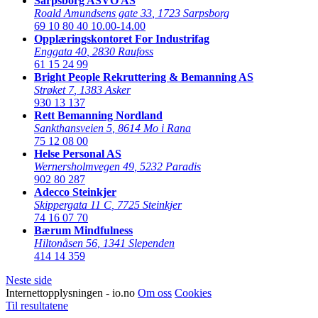
Sarpsborg ASVO AS
Roald Amundsens gate 33
,
1723 Sarpsborg
69 10 80 40
10.00-14.00
Opplæringskontoret For Industrifag
Enggata 40
,
2830 Raufoss
61 15 24 99
Bright People Rekruttering & Bemanning AS
Strøket 7
,
1383 Asker
930 13 137
Rett Bemanning Nordland
Sankthansveien 5
,
8614 Mo i Rana
75 12 08 00
Helse Personal AS
Wernersholmvegen 49
,
5232 Paradis
902 80 287
Adecco Steinkjer
Skippergata 11 C
,
7725 Steinkjer
74 16 07 70
Bærum Mindfulness
Hiltonåsen 56
,
1341 Slependen
414 14 359
Neste side
Internettopplysningen - io.no
Om oss
Cookies
Til resultatene