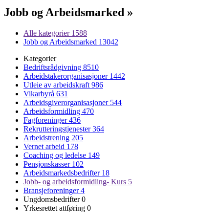
Jobb og Arbeidsmarked »
Alle kategorier
1588
Jobb og Arbeidsmarked
13042
Kategorier
Bedriftsrådgivning
8510
Arbeidstakerorganisasjoner
1442
Utleie av arbeidskraft
986
Vikarbyrå
631
Arbeidsgiverorganisasjoner
544
Arbeidsformidling
470
Fagforeninger
436
Rekrutteringstjenester
364
Arbeidstrening
205
Vernet arbeid
178
Coaching og ledelse
149
Pensjonskasser
102
Arbeidsmarkedsbedrifter
18
Jobb- og arbeidsformidling- Kurs
5
Bransjeforeninger
4
Ungdomsbedrifter
0
Yrkesrettet attføring
0