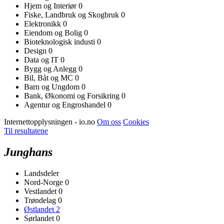
Hjem og Interiør
0
Fiske, Landbruk og Skogbruk
0
Elektronikk
0
Eiendom og Bolig
0
Bioteknologisk industi
0
Design
0
Data og IT
0
Bygg og Anlegg
0
Bil, Båt og MC
0
Barn og Ungdom
0
Bank, Økonomi og Forsikring
0
Agentur og Engroshandel
0
Internettopplysningen - io.no
Om oss
Cookies
Til resultatene
Junghans
Landsdeler
Nord-Norge
0
Vestlandet
0
Trøndelag
0
Østlandet
2
Sørlandet
0