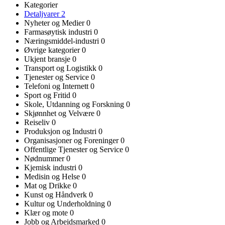
Kategorier
Detaljvarer
2
Nyheter og Medier
0
Farmasøytisk industri
0
Næringsmiddel-industri
0
Øvrige kategorier
0
Ukjent bransje
0
Transport og Logistikk
0
Tjenester og Service
0
Telefoni og Internett
0
Sport og Fritid
0
Skole, Utdanning og Forskning
0
Skjønnhet og Velvære
0
Reiseliv
0
Produksjon og Industri
0
Organisasjoner og Foreninger
0
Offentlige Tjenester og Service
0
Nødnummer
0
Kjemisk industri
0
Medisin og Helse
0
Mat og Drikke
0
Kunst og Håndverk
0
Kultur og Underholdning
0
Klær og mote
0
Jobb og Arbeidsmarked
0