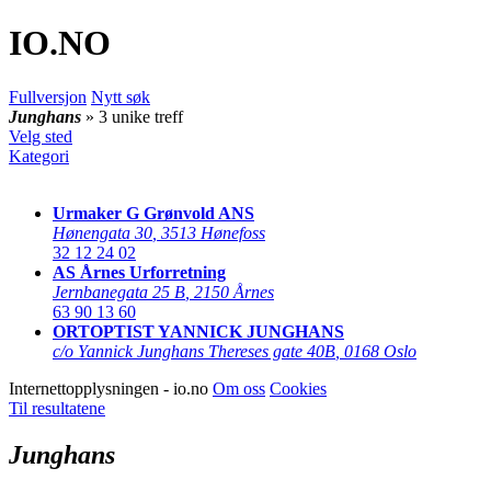
IO
.NO
Fullversjon
Nytt søk
Junghans
» 3 unike treff
Velg sted
Kategori
Urmaker G Grønvold ANS
Hønengata 30
,
3513 Hønefoss
32 12 24 02
AS Årnes Urforretning
Jernbanegata 25 B
,
2150 Årnes
63 90 13 60
ORTOPTIST YANNICK JUNGHANS
c/o Yannick Junghans Thereses gate 40B
,
0168 Oslo
Internettopplysningen - io.no
Om oss
Cookies
Til resultatene
Junghans