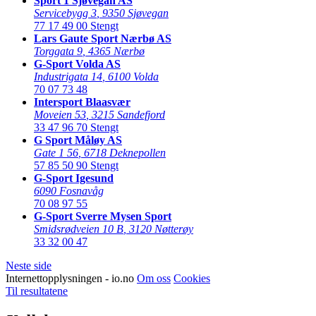
Sport 1 Sjøvegan AS
Servicebygg 3
,
9350 Sjøvegan
77 17 49 00
Stengt
Lars Gaute Sport Nærbø AS
Torggata 9
,
4365 Nærbø
G-Sport Volda AS
Industrigata 14
,
6100 Volda
70 07 73 48
Intersport Blaasvær
Moveien 53
,
3215 Sandefjord
33 47 96 70
Stengt
G Sport Måløy AS
Gate 1 56
,
6718 Deknepollen
57 85 50 90
Stengt
G-Sport Igesund
6090 Fosnavåg
70 08 97 55
G-Sport Sverre Mysen Sport
Smidsrødveien 10 B
,
3120 Nøtterøy
33 32 00 47
Neste side
Internettopplysningen - io.no
Om oss
Cookies
Til resultatene