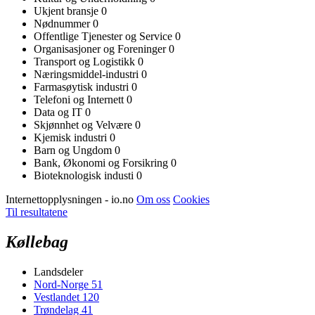
Ukjent bransje
0
Nødnummer
0
Offentlige Tjenester og Service
0
Organisasjoner og Foreninger
0
Transport og Logistikk
0
Næringsmiddel-industri
0
Farmasøytisk industri
0
Telefoni og Internett
0
Data og IT
0
Skjønnhet og Velvære
0
Kjemisk industri
0
Barn og Ungdom
0
Bank, Økonomi og Forsikring
0
Bioteknologisk industi
0
Internettopplysningen - io.no
Om oss
Cookies
Til resultatene
Køllebag
Landsdeler
Nord-Norge
51
Vestlandet
120
Trøndelag
41