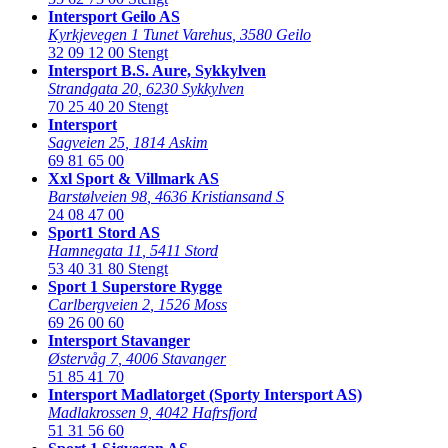
Intersport Geilo AS
Kyrkjevegen 1 Tunet Varehus
,
3580 Geilo
32 09 12 00
Stengt
Intersport B.S. Aure, Sykkylven
Strandgata 20
,
6230 Sykkylven
70 25 40 20
Stengt
Intersport
Sagveien 25
,
1814 Askim
69 81 65 00
Xxl Sport & Villmark AS
Barstølveien 98
,
4636 Kristiansand S
24 08 47 00
Sport1 Stord AS
Hamnegata 11
,
5411 Stord
53 40 31 80
Stengt
Sport 1 Superstore Rygge
Carlbergveien 2
,
1526 Moss
69 26 00 60
Intersport Stavanger
Østervåg 7
,
4006 Stavanger
51 85 41 70
Intersport Madlatorget (Sporty Intersport AS)
Madlakrossen 9
,
4042 Hafrsfjord
51 31 56 60