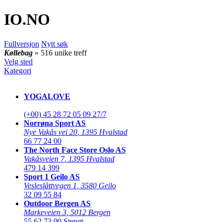
IO
.NO
Fullversjon
Nytt søk
Køllebag
» 516 unike treff
Velg sted
Kategori
YOGALOVE
(+00) 45 28 72 05 09
27/7
Norrøna Sport AS
Nye Vakås vei 20
,
1395 Hvalstad
66 77 24 00
The North Face Store Oslo AS
Vakåsveien 7
,
1395 Hvalstad
479 14 399
Sport 1 Geilo AS
Vesleslåttvegen 1
,
3580 Geilo
32 09 55 84
Outdoor Bergen AS
Markeveien 3
,
5012 Bergen
55 62 73 00
Stengt