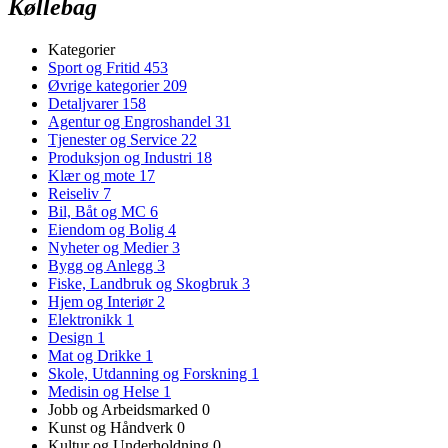
Køllebag
Kategorier
Sport og Fritid
453
Øvrige kategorier
209
Detaljvarer
158
Agentur og Engroshandel
31
Tjenester og Service
22
Produksjon og Industri
18
Klær og mote
17
Reiseliv
7
Bil, Båt og MC
6
Eiendom og Bolig
4
Nyheter og Medier
3
Bygg og Anlegg
3
Fiske, Landbruk og Skogbruk
3
Hjem og Interiør
2
Elektronikk
1
Design
1
Mat og Drikke
1
Skole, Utdanning og Forskning
1
Medisin og Helse
1
Jobb og Arbeidsmarked
0
Kunst og Håndverk
0
Kultur og Underholdning
0