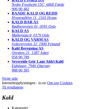
KALD FJORD DA
Nedre Fossheim 15C
,
6800 Førde
906 90 482
BAADE KALD OG REDD
Hvamsalléen 11
,
2165 Hvam
KALD BAR AS
Rødbergveien 41
,
0591 Oslo
KALD AS
Møllergata 8
,
0179 Oslo
KALD OG VARM AS
Sydoverveien 32
,
1900 Fetsund
Kald Beregning AS
Orestien 21
,
1387 Asker
958 90 789
Severeide Geir Lage Aldri Kald
Eidshaug
,
7940 Ottersøy
988 00 385
Neste side
Internettopplysningen - io.no
Om oss
Cookies
Til resultatene
Kald
Kategorier