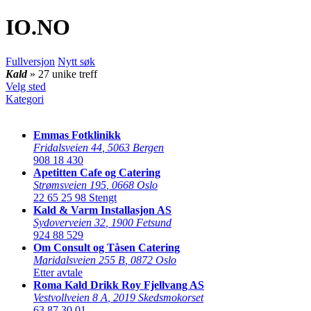
IO
.NO
Fullversjon
Nytt søk
Kald
» 27 unike treff
Velg sted
Kategori
Emmas Fotklinikk
Fridalsveien 44
,
5063 Bergen
908 18 430
Apetitten Cafe og Catering
Strømsveien 195
,
0668 Oslo
22 65 25 98
Stengt
Kald & Varm Installasjon AS
Sydoverveien 32
,
1900 Fetsund
924 88 529
Om Consult og Tåsen Catering
Maridalsveien 255 B
,
0872 Oslo
Etter avtale
Roma Kald Drikk Roy Fjellvang AS
Vestvollveien 8 A
,
2019 Skedsmokorset
63 87 30 01