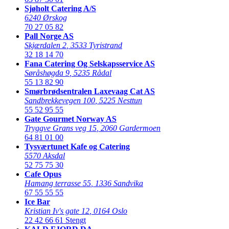
Sjøholt Catering A/S
6240 Ørskog
70 27 05 82
Pall Norge AS
Skjærdalen 2
,
3533 Tyristrand
32 18 14 70
Fana Catering Og Selskapsservice AS
Søråshøgda 9
,
5235 Rådal
55 13 82 90
Smørbrødsentralen Laxevaag Cat AS
Sandbrekkevegen 100
,
5225 Nesttun
55 52 95 55
Gate Gourmet Norway AS
Tryggve Grans veg 15
,
2060 Gardermoen
64 81 01 00
Tysværtunet Kafe og Catering
5570 Aksdal
52 75 75 30
Cafe Opus
Hamang terrasse 55
,
1336 Sandvika
67 55 55 55
Ice Bar
Kristian Iv's gate 12
,
0164 Oslo
22 42 66 61
Stengt