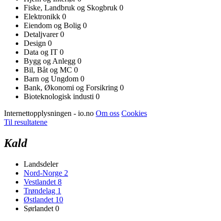
Fiske, Landbruk og Skogbruk
0
Elektronikk
0
Eiendom og Bolig
0
Detaljvarer
0
Design
0
Data og IT
0
Bygg og Anlegg
0
Bil, Båt og MC
0
Barn og Ungdom
0
Bank, Økonomi og Forsikring
0
Bioteknologisk industi
0
Internettopplysningen - io.no
Om oss
Cookies
Til resultatene
Kald
Landsdeler
Nord-Norge
2
Vestlandet
8
Trøndelag
1
Østlandet
10
Sørlandet
0