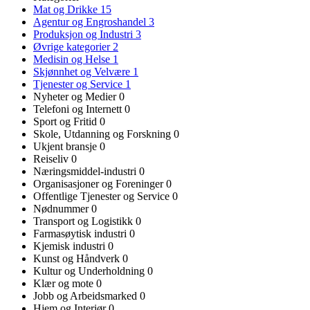
Mat og Drikke
15
Agentur og Engroshandel
3
Produksjon og Industri
3
Øvrige kategorier
2
Medisin og Helse
1
Skjønnhet og Velvære
1
Tjenester og Service
1
Nyheter og Medier
0
Telefoni og Internett
0
Sport og Fritid
0
Skole, Utdanning og Forskning
0
Ukjent bransje
0
Reiseliv
0
Næringsmiddel-industri
0
Organisasjoner og Foreninger
0
Offentlige Tjenester og Service
0
Nødnummer
0
Transport og Logistikk
0
Farmasøytisk industri
0
Kjemisk industri
0
Kunst og Håndverk
0
Kultur og Underholdning
0
Klær og mote
0
Jobb og Arbeidsmarked
0
Hjem og Interiør
0