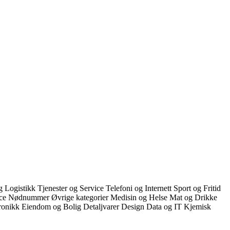
g Logistikk
Tjenester og Service
Telefoni og Internett
Sport og Fritid
ice
Nødnummer
Øvrige kategorier
Medisin og Helse
Mat og Drikke
ronikk
Eiendom og Bolig
Detaljvarer
Design
Data og IT
Kjemisk