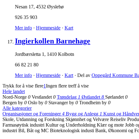
Nesan 17
,
4532 Øyslebø
926 35 903
Mer info
·
Hjemmeside
·
Kart
Ingierkollen Barnehage
Jordbærsletta 1
,
1410 Kolbotn
66 82 21 80
Mer info
·
Hjemmeside
·
Kart
· Del av
Oppegård Kommune Ba
Trykk for å vise flere
1
Ingen flere treff å vise
Hele landet
Nord-Norge
0
Vestlandet
0
Trøndelag
1
Østlandet
8
Sørlandet
0
Bergen by
0
Oslo by
0
Stavanger by
0
Trondheim by
0
Alle kategorier
Organisasjoner og Foreninger
4
Bygg og Anlegg
1
Kunst og Håndve
Skole, Utdanning og Forskning
Skjønnhet og Velvære
Reiseliv
Produ
Farmasøytisk industri
Kultur og Underholdning
Klær og mote
Jobb o
industri
Bil, Båt og MC
Bioteknologisk industi
Bank, Økonomi og Fo