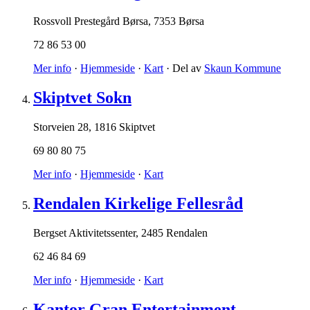
Rossvoll Prestegård Børsa
,
7353 Børsa
72 86 53 00
Mer info
·
Hjemmeside
·
Kart
· Del av
Skaun Kommune
Skiptvet Sokn
Storveien 28
,
1816 Skiptvet
69 80 80 75
Mer info
·
Hjemmeside
·
Kart
Rendalen Kirkelige Fellesråd
Bergset Aktivitetssenter
,
2485 Rendalen
62 46 84 69
Mer info
·
Hjemmeside
·
Kart
Kantor Gran Entertainment