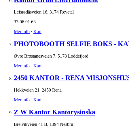
Lefsrødåsveien 16
,
3174 Revetal
33 06 01 63
Mer info
·
Kart
PHOTOBOOTH SELFIE BOKS - K
Øvre Brøstanesveien 7
,
5178 Loddefjord
Mer info
·
Kart
2450 KANTOR - RENA MISJONSHU
Hekkveien 21
,
2450 Rena
Mer info
·
Kart
Z W Kantor Kantorysinska
Breivikveien 41 B
,
1394 Nesbru