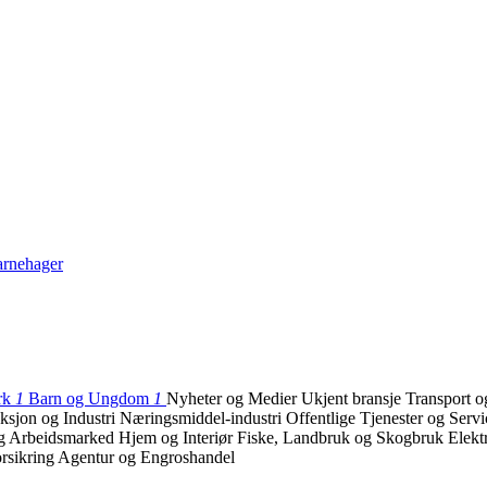
rnehager
rk
1
Barn og Ungdom
1
Nyheter og Medier
Ukjent bransje
Transport o
ksjon og Industri
Næringsmiddel-industri
Offentlige Tjenester og Serv
g Arbeidsmarked
Hjem og Interiør
Fiske, Landbruk og Skogbruk
Elekt
rsikring
Agentur og Engroshandel