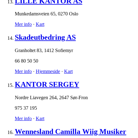
LILLE KANTOR AS
Munkedamsveien 65
,
0270 Oslo
Mer info
·
Kart
Skadeutbedring AS
Granholtet 83
,
1412 Sofiemyr
66 80 50 50
Mer info
·
Hjemmeside
·
Kart
KANTOR SERGEY
Nordre Liavegen 264
,
2647 Sør-Fron
975 37 195
Mer info
·
Kart
Wennesland Camilla Wiig Musiker