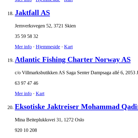
Jaktfall AS
Jernverksvegen 52
,
3721 Skien
35 59 58 32
Mer info
·
Hjemmeside
·
Kart
Atlantic Fishing Charter Norway AS
c/o Villmarksbutikken AS Saga Senter Dampsaga allé 6
,
2053 
63 97 47 46
Mer info
·
Kart
Eksotiske Jaktreiser Mohammad Qadi
Mina Beiteplukksvei 31
,
1272 Oslo
920 10 208