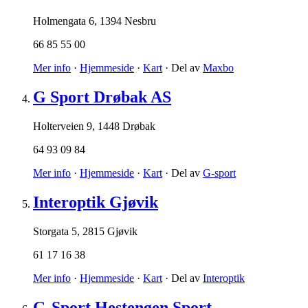
Holmengata 6
,
1394 Nesbru
66 85 55 00
Mer info
·
Hjemmeside
·
Kart
· Del av
Maxbo
G Sport Drøbak AS
Holterveien 9
,
1448 Drøbak
64 93 09 84
Mer info
·
Hjemmeside
·
Kart
· Del av
G-sport
Interoptik Gjøvik
Storgata 5
,
2815 Gjøvik
61 17 16 38
Mer info
·
Hjemmeside
·
Kart
· Del av
Interoptik
G-Sport Hestengen Sport