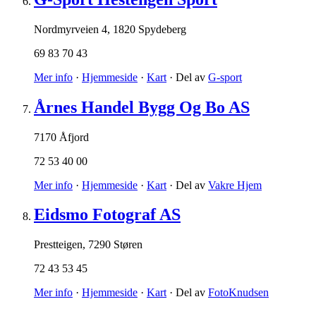
Nordmyrveien 4
,
1820 Spydeberg
69 83 70 43
Mer info
·
Hjemmeside
·
Kart
· Del av
G-sport
Årnes Handel Bygg Og Bo AS
7170 Åfjord
72 53 40 00
Mer info
·
Hjemmeside
·
Kart
· Del av
Vakre Hjem
Eidsmo Fotograf AS
Prestteigen
,
7290 Støren
72 43 53 45
Mer info
·
Hjemmeside
·
Kart
· Del av
FotoKnudsen