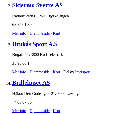
Skjermo Sverre AS
Rådhusveien 6
,
1940 Bjørkelangen
63 85 61 30
Mer info
·
Hjemmeside
·
Kart
Brukås Sport A.S
Bøgata 56
,
3800 Bø i Telemark
35 95 06 17
Mer info
·
Hjemmeside
·
Kart
· Del av
Intersport
Brillehuset AS
Håkon Den Godes gate 21
,
7600 Levanger
74 08 07 80
Mer info
·
Hjemmeside
·
Kart