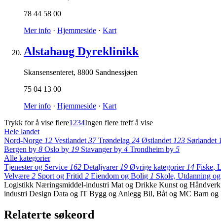
78 44 58 00
Mer info
·
Hjemmeside
·
Kart
Alstahaug Dyreklinikk
Skansensenteret
,
8800 Sandnessjøen
75 04 13 00
Mer info
·
Hjemmeside
·
Kart
Trykk for å vise flere
1
2
3
4
Ingen flere treff å vise
Hele landet
Nord-Norge
12
Vestlandet
37
Trøndelag
24
Østlandet
123
Sørlandet
Bergen by
8
Oslo by
19
Stavanger by
4
Trondheim by
5
Alle kategorier
Tjenester og Service
162
Detaljvarer
19
Øvrige kategorier
14
Fiske,
Velvære
2
Sport og Fritid
2
Eiendom og Bolig
1
Skole, Utdanning o
Logistikk
Næringsmiddel-industri
Mat og Drikke
Kunst og Håndver
industri
Design
Data og IT
Bygg og Anlegg
Bil, Båt og MC
Barn o
Relaterte søkeord