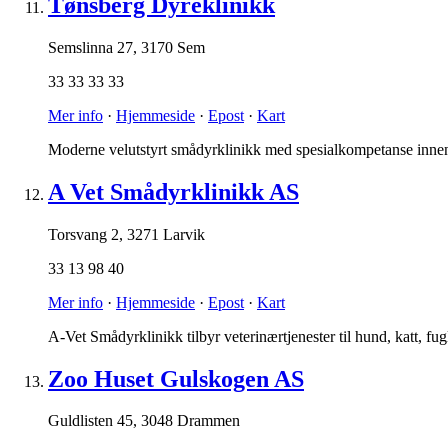
Tønsberg Dyreklinikk
Semslinna 27
,
3170 Sem
33 33 33 33
Mer info
·
Hjemmeside
·
Epost
·
Kart
Moderne velutstyrt smådyrklinikk med spesialkompetanse innenfo
A Vet Smådyrklinikk AS
Torsvang 2
,
3271 Larvik
33 13 98 40
Mer info
·
Hjemmeside
·
Epost
·
Kart
A-Vet Smådyrklinikk tilbyr veterinærtjenester til hund, katt, fug
Zoo Huset Gulskogen AS
Guldlisten 45
,
3048 Drammen