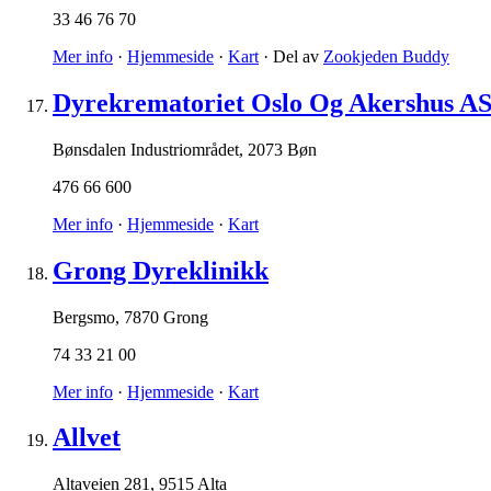
33 46 76 70
Mer info
·
Hjemmeside
·
Kart
· Del av
Zookjeden Buddy
Dyrekrematoriet Oslo Og Akershus A
Bønsdalen Industriområdet
,
2073 Bøn
476 66 600
Mer info
·
Hjemmeside
·
Kart
Grong Dyreklinikk
Bergsmo
,
7870 Grong
74 33 21 00
Mer info
·
Hjemmeside
·
Kart
Allvet
Altaveien 281
,
9515 Alta