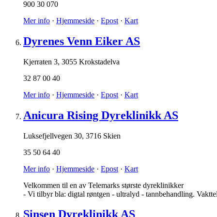
900 30 070
Mer info
·
Hjemmeside
·
Epost
·
Kart
Dyrenes Venn Eiker AS
Kjerraten 3
,
3055 Krokstadelva
32 87 00 40
Mer info
·
Hjemmeside
·
Epost
·
Kart
Anicura Rising Dyreklinikk AS
Luksefjellvegen 30
,
3716 Skien
35 50 64 40
Mer info
·
Hjemmeside
·
Epost
·
Kart
Velkommen til en av Telemarks største dyreklinikker
- Vi tilbyr bla: digtal røntgen - ultralyd - tannbehandling. Vaktt
Sinsen Dyreklinikk AS