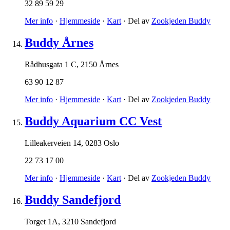
32 89 59 29
Mer info
·
Hjemmeside
·
Kart
· Del av
Zookjeden Buddy
Buddy Årnes
Rådhusgata 1 C
,
2150 Årnes
63 90 12 87
Mer info
·
Hjemmeside
·
Kart
· Del av
Zookjeden Buddy
Buddy Aquarium CC Vest
Lilleakerveien 14
,
0283 Oslo
22 73 17 00
Mer info
·
Hjemmeside
·
Kart
· Del av
Zookjeden Buddy
Buddy Sandefjord
Torget 1A
,
3210 Sandefjord