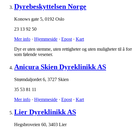
Dyrebeskyttelsen Norge
Konows gate 5
,
0192 Oslo
23 13 92 50
Mer info
·
Hjemmeside
·
Epost
·
Kart
Dyr er uten stemme, uten rettigheter og uten muligheter til å f
som følende vesener.
Anicura Skien Dyreklinikk AS
Strømdaljordet 6
,
3727 Skien
35 53 81 11
Mer info
·
Hjemmeside
·
Epost
·
Kart
Lier Dyreklinikk AS
Hegsbroveien 60
,
3403 Lier