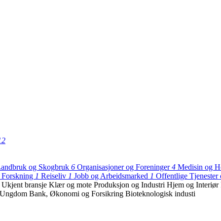
12
 Landbruk og Skogbruk
6
Organisasjoner og Foreninger
4
Medisin og H
g Forskning
1
Reiseliv
1
Jobb og Arbeidsmarked
1
Offentlige Tjenester
k
Ukjent bransje
Klær og mote
Produksjon og Industri
Hjem og Interiør
g Ungdom
Bank, Økonomi og Forsikring
Bioteknologisk industi