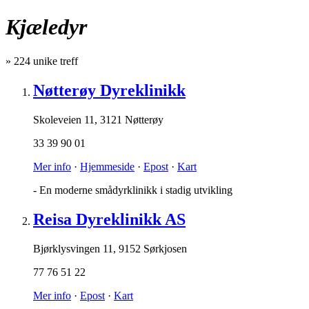
Kjæledyr
»
224
unike treff
Nøtterøy Dyreklinikk
Skoleveien 11
,
3121 Nøtterøy
33 39 90 01
Mer info
·
Hjemmeside
·
Epost
·
Kart
- En moderne smådyrklinikk i stadig utvikling
Reisa Dyreklinikk AS
Bjørklysvingen 11
,
9152 Sørkjosen
77 76 51 22
Mer info
·
Epost
·
Kart