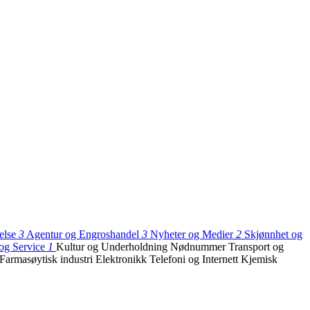
else
3
Agentur og Engroshandel
3
Nyheter og Medier
2
Skjønnhet og
 og Service
1
Kultur og Underholdning
Nødnummer
Transport og
Farmasøytisk industri
Elektronikk
Telefoni og Internett
Kjemisk