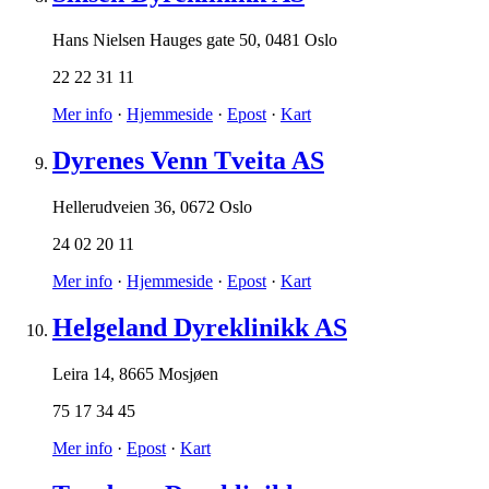
Hans Nielsen Hauges gate 50
,
0481 Oslo
22 22 31 11
Mer info
·
Hjemmeside
·
Epost
·
Kart
Dyrenes Venn Tveita AS
Hellerudveien 36
,
0672 Oslo
24 02 20 11
Mer info
·
Hjemmeside
·
Epost
·
Kart
Helgeland Dyreklinikk AS
Leira 14
,
8665 Mosjøen
75 17 34 45
Mer info
·
Epost
·
Kart