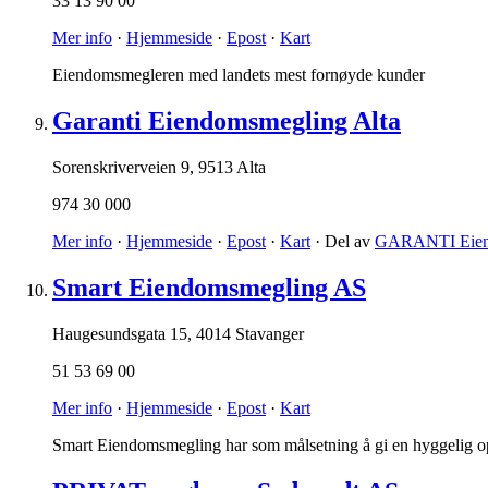
33 13 90 00
Mer info
·
Hjemmeside
·
Epost
·
Kart
Eiendomsmegleren med landets mest fornøyde kunder
Garanti Eiendomsmegling Alta
Sorenskriverveien 9
,
9513 Alta
974 30 000
Mer info
·
Hjemmeside
·
Epost
·
Kart
· Del av
GARANTI Eien
Smart Eiendomsmegling AS
Haugesundsgata 15
,
4014 Stavanger
51 53 69 00
Mer info
·
Hjemmeside
·
Epost
·
Kart
Smart Eiendomsmegling har som målsetning å gi en hyggelig oppl