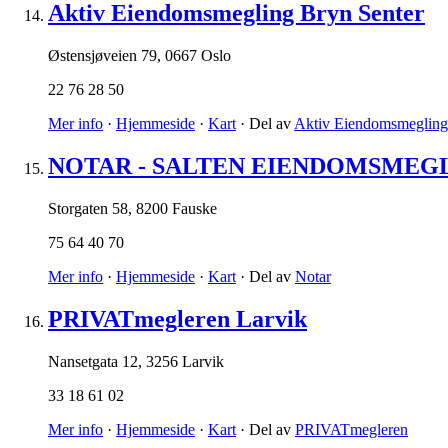
Aktiv Eiendomsmegling Bryn Senter
Østensjøveien 79
,
0667 Oslo
22 76 28 50
Mer info
·
Hjemmeside
·
Kart
· Del av
Aktiv Eiendomsmegling
NOTAR - SALTEN EIENDOMSMEGL
Storgaten 58
,
8200 Fauske
75 64 40 70
Mer info
·
Hjemmeside
·
Kart
· Del av
Notar
PRIVATmegleren Larvik
Nansetgata 12
,
3256 Larvik
33 18 61 02
Mer info
·
Hjemmeside
·
Kart
· Del av
PRIVATmegleren