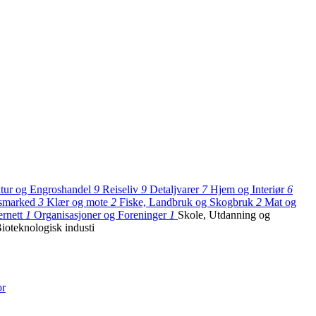
tur og Engroshandel
9
Reiseliv
9
Detaljvarer
7
Hjem og Interiør
6
dsmarked
3
Klær og mote
2
Fiske, Landbruk og Skogbruk
2
Mat og
ernett
1
Organisasjoner og Foreninger
1
Skole, Utdanning og
ioteknologisk industi
or