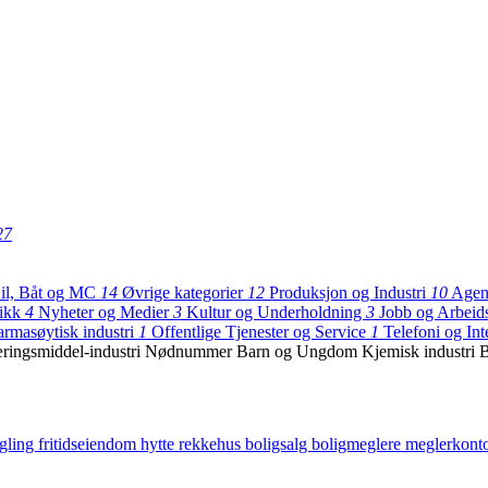
27
il, Båt og MC
14
Øvrige kategorier
12
Produksjon og Industri
10
Agen
tikk
4
Nyheter og Medier
3
Kultur og Underholdning
3
Jobb og Arbei
armasøytisk industri
1
Offentlige Tjenester og Service
1
Telefoni og Int
ringsmiddel-industri
Nødnummer
Barn og Ungdom
Kjemisk industri
B
gling
fritidseiendom
hytte
rekkehus
boligsalg
boligmeglere
meglerkont