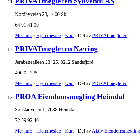
PRIVATmegleren Sydvendt AS
Nordbyveien 23
,
1400 Ski
64 91 41 00
Mer info
·
Hjemmeside
·
Kart
· Del av
PRIVATmegleren
PRIVATmegleren Næring
Jernbanealleen 23- 25
,
3212 Sandefjord
400 02 325
Mer info
·
Hjemmeside
·
Kart
· Del av
PRIVATmegleren
PROA Eiendomsmegling Heimdal
Søbstadveien 1
,
7088 Heimdal
72 59 92 40
Mer info
·
Hjemmeside
·
Kart
· Del av
Aktiv Eiendomsmegling