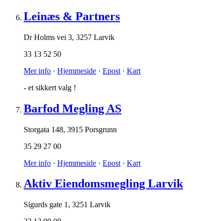
Leinæs & Partners
Dr Holms vei 3
,
3257 Larvik
33 13 52 50
Mer info
·
Hjemmeside
·
Epost
·
Kart
- et sikkert valg !
Barfod Megling AS
Storgata 148
,
3915 Porsgrunn
35 29 27 00
Mer info
·
Hjemmeside
·
Epost
·
Kart
Aktiv Eiendomsmegling Larvik
Sigurds gate 1
,
3251 Larvik