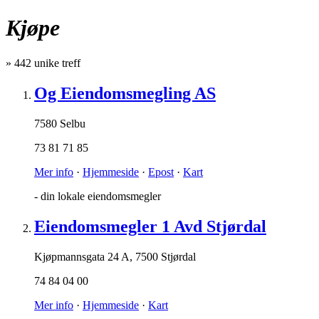
Kjøpe
»
442
unike treff
Og Eiendomsmegling AS
7580 Selbu
73 81 71 85
Mer info
·
Hjemmeside
·
Epost
·
Kart
- din lokale eiendomsmegler
Eiendomsmegler 1 Avd Stjørdal
Kjøpmannsgata 24 A
,
7500 Stjørdal
74 84 04 00
Mer info
·
Hjemmeside
·
Kart