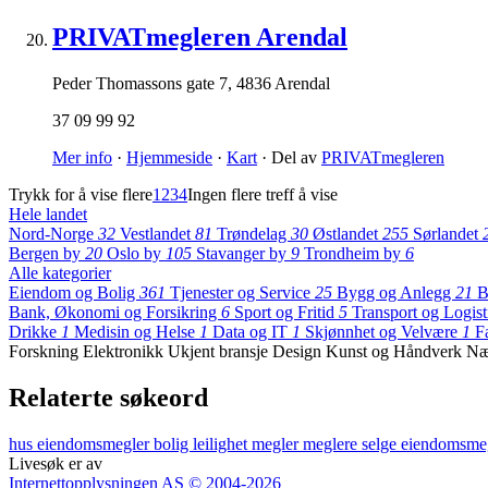
PRIVATmegleren Arendal
Peder Thomassons gate 7
,
4836 Arendal
37 09 99 92
Mer info
·
Hjemmeside
·
Kart
· Del av
PRIVATmegleren
Trykk for å vise flere
1
2
3
4
Ingen flere treff å vise
Hele landet
Nord-Norge
32
Vestlandet
81
Trøndelag
30
Østlandet
255
Sørlandet
Bergen by
20
Oslo by
105
Stavanger by
9
Trondheim by
6
Alle kategorier
Eiendom og Bolig
361
Tjenester og Service
25
Bygg og Anlegg
21
B
Bank, Økonomi og Forsikring
6
Sport og Fritid
5
Transport og Logis
Drikke
1
Medisin og Helse
1
Data og IT
1
Skjønnhet og Velvære
1
F
Forskning
Elektronikk
Ukjent bransje
Design
Kunst og Håndverk
Næ
Relaterte søkeord
hus
eiendomsmegler
bolig
leilighet
megler
meglere
selge
eiendomsme
Livesøk er av
Internettopplysningen AS © 2004-2026