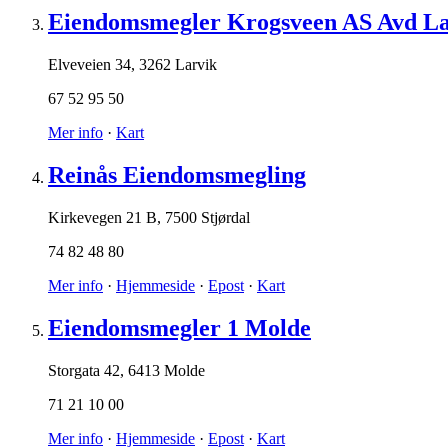
Eiendomsmegler Krogsveen AS Avd La
Elveveien 34
,
3262 Larvik
67 52 95 50
Mer info
·
Kart
Reinås Eiendomsmegling
Kirkevegen 21 B
,
7500 Stjørdal
74 82 48 80
Mer info
·
Hjemmeside
·
Epost
·
Kart
Eiendomsmegler 1 Molde
Storgata 42
,
6413 Molde
71 21 10 00
Mer info
·
Hjemmeside
·
Epost
·
Kart