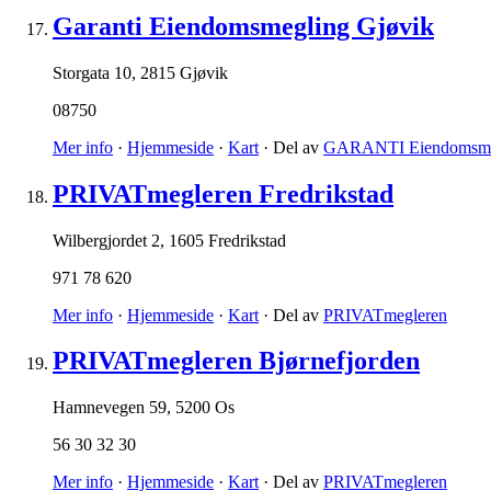
Garanti Eiendomsmegling Gjøvik
Storgata 10
,
2815 Gjøvik
08750
Mer info
·
Hjemmeside
·
Kart
· Del av
GARANTI Eiendomsme
PRIVATmegleren Fredrikstad
Wilbergjordet 2
,
1605 Fredrikstad
971 78 620
Mer info
·
Hjemmeside
·
Kart
· Del av
PRIVATmegleren
PRIVATmegleren Bjørnefjorden
Hamnevegen 59
,
5200 Os
56 30 32 30
Mer info
·
Hjemmeside
·
Kart
· Del av
PRIVATmegleren