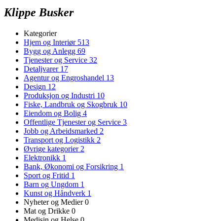
Klippe Busker
Kategorier
Hjem og Interiør
513
Bygg og Anlegg
69
Tjenester og Service
32
Detaljvarer
17
Agentur og Engroshandel
13
Design
12
Produksjon og Industri
10
Fiske, Landbruk og Skogbruk
10
Eiendom og Bolig
4
Offentlige Tjenester og Service
3
Jobb og Arbeidsmarked
2
Transport og Logistikk
2
Øvrige kategorier
2
Elektronikk
1
Bank, Økonomi og Forsikring
1
Sport og Fritid
1
Barn og Ungdom
1
Kunst og Håndverk
1
Nyheter og Medier
0
Mat og Drikke
0
Medisin og Helse
0