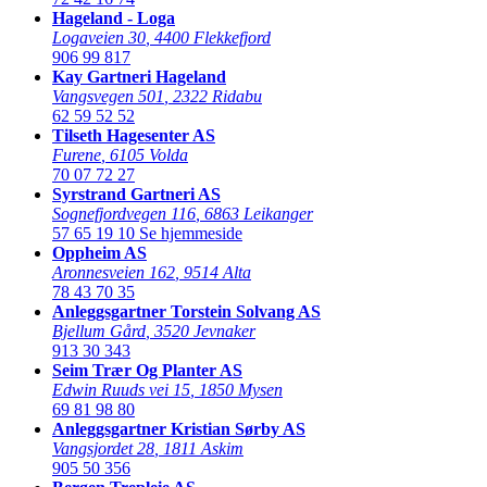
Hageland - Loga
Logaveien 30
,
4400 Flekkefjord
906 99 817
Kay Gartneri Hageland
Vangsvegen 501
,
2322 Ridabu
62 59 52 52
Tilseth Hagesenter AS
Furene
,
6105 Volda
70 07 72 27
Syrstrand Gartneri AS
Sognefjordvegen 116
,
6863 Leikanger
57 65 19 10
Se hjemmeside
Oppheim AS
Aronnesveien 162
,
9514 Alta
78 43 70 35
Anleggsgartner Torstein Solvang AS
Bjellum Gård
,
3520 Jevnaker
913 30 343
Seim Trær Og Planter AS
Edwin Ruuds vei 15
,
1850 Mysen
69 81 98 80
Anleggsgartner Kristian Sørby AS
Vangsjordet 28
,
1811 Askim
905 50 356