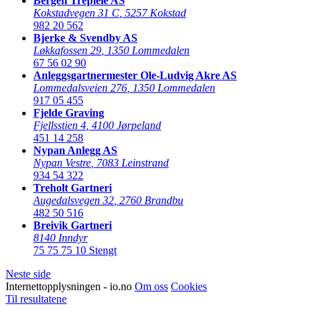
Bergen Trepleie AS
Kokstadvegen 31 C
,
5257 Kokstad
982 20 562
Bjerke & Svendby AS
Løkkafossen 29
,
1350 Lommedalen
67 56 02 90
Anleggsgartnermester Ole-Ludvig Akre AS
Lommedalsveien 276
,
1350 Lommedalen
917 05 455
Fjelde Graving
Fjellsstien 4
,
4100 Jørpeland
451 14 258
Nypan Anlegg AS
Nypan Vestre
,
7083 Leinstrand
934 54 322
Treholt Gartneri
Augedalsvegen 32
,
2760 Brandbu
482 50 516
Breivik Gartneri
8140 Inndyr
75 75 75 10
Stengt
Neste side
Internettopplysningen - io.no
Om oss
Cookies
Til resultatene