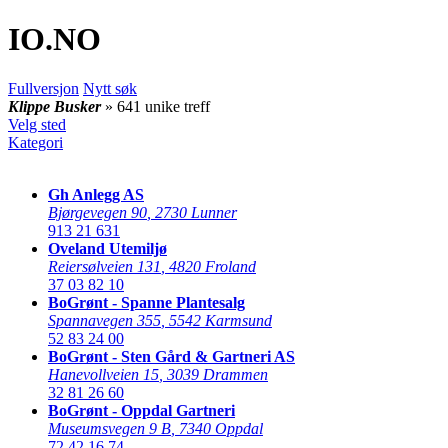
IO
.NO
Fullversjon
Nytt søk
Klippe Busker
» 641 unike treff
Velg sted
Kategori
Gh Anlegg AS
Bjørgevegen 90
,
2730 Lunner
913 21 631
Oveland Utemiljø
Reiersølveien 131
,
4820 Froland
37 03 82 10
BoGrønt - Spanne Plantesalg
Spannavegen 355
,
5542 Karmsund
52 83 24 00
BoGrønt - Sten Gård & Gartneri AS
Hanevollveien 15
,
3039 Drammen
32 81 26 60
BoGrønt - Oppdal Gartneri
Museumsvegen 9 B
,
7340 Oppdal
72 42 16 74