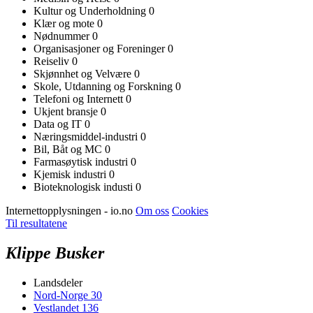
Kultur og Underholdning
0
Klær og mote
0
Nødnummer
0
Organisasjoner og Foreninger
0
Reiseliv
0
Skjønnhet og Velvære
0
Skole, Utdanning og Forskning
0
Telefoni og Internett
0
Ukjent bransje
0
Data og IT
0
Næringsmiddel-industri
0
Bil, Båt og MC
0
Farmasøytisk industri
0
Kjemisk industri
0
Bioteknologisk industi
0
Internettopplysningen - io.no
Om oss
Cookies
Til resultatene
Klippe Busker
Landsdeler
Nord-Norge
30
Vestlandet
136