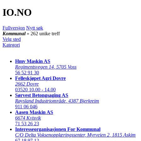
IO
.NO
Fullversjon
Nytt søk
Kommunal
» 262 unike treff
Velg sted
Kategori
Hmv Maskin AS
Regimentsvegen 14
,
5705 Voss
56 52 91 30
Felleskjøpet Agri Dovre
2662 Dovre
03520
10.00 - 14.00
Sørvest Betongsaging AS
Røysland Industriområde
,
4387 Bjerkreim
911 06 046
Aasen Maskin AS
6674 Kvisvik
71 53 26 23
Interesseorganisasjonen For Kommunal
C/O Delta Voksenopplæringssenter, Myrveien 2
,
1815 Askim
67 18 97 12