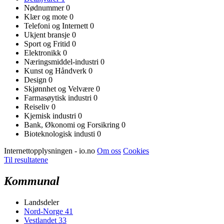
Nødnummer
0
Klær og mote
0
Telefoni og Internett
0
Ukjent bransje
0
Sport og Fritid
0
Elektronikk
0
Næringsmiddel-industri
0
Kunst og Håndverk
0
Design
0
Skjønnhet og Velvære
0
Farmasøytisk industri
0
Reiseliv
0
Kjemisk industri
0
Bank, Økonomi og Forsikring
0
Bioteknologisk industi
0
Internettopplysningen - io.no
Om oss
Cookies
Til resultatene
Kommunal
Landsdeler
Nord-Norge
41
Vestlandet
33