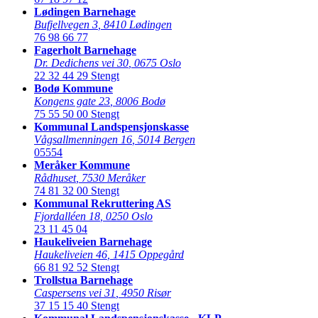
Lødingen Barnehage
Bufjellvegen 3
,
8410 Lødingen
76 98 66 77
Fagerholt Barnehage
Dr. Dedichens vei 30
,
0675 Oslo
22 32 44 29
Stengt
Bodø Kommune
Kongens gate 23
,
8006 Bodø
75 55 50 00
Stengt
Kommunal Landspensjonskasse
Vågsallmenningen 16
,
5014 Bergen
05554
Meråker Kommune
Rådhuset
,
7530 Meråker
74 81 32 00
Stengt
Kommunal Rekruttering AS
Fjordalléen 18
,
0250 Oslo
23 11 45 04
Haukeliveien Barnehage
Haukeliveien 46
,
1415 Oppegård
66 81 92 52
Stengt
Trollstua Barnehage
Caspersens vei 31
,
4950 Risør
37 15 15 40
Stengt