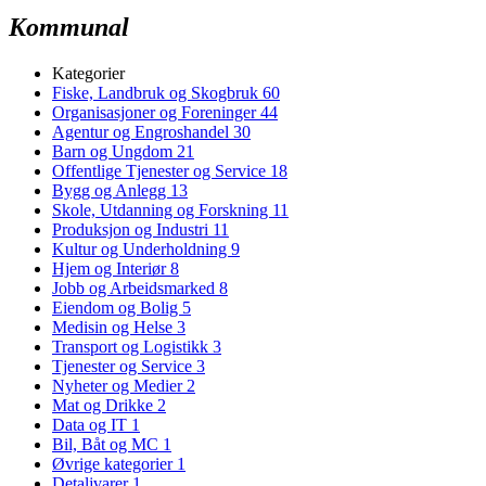
Kommunal
Kategorier
Fiske, Landbruk og Skogbruk
60
Organisasjoner og Foreninger
44
Agentur og Engroshandel
30
Barn og Ungdom
21
Offentlige Tjenester og Service
18
Bygg og Anlegg
13
Skole, Utdanning og Forskning
11
Produksjon og Industri
11
Kultur og Underholdning
9
Hjem og Interiør
8
Jobb og Arbeidsmarked
8
Eiendom og Bolig
5
Medisin og Helse
3
Transport og Logistikk
3
Tjenester og Service
3
Nyheter og Medier
2
Mat og Drikke
2
Data og IT
1
Bil, Båt og MC
1
Øvrige kategorier
1
Detaljvarer
1