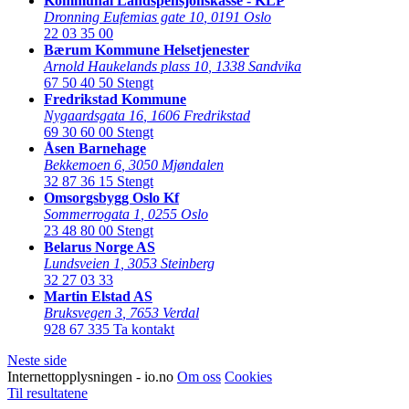
Kommunal Landspensjonskasse - KLP
Dronning Eufemias gate 10
,
0191 Oslo
22 03 35 00
Bærum Kommune Helsetjenester
Arnold Haukelands plass 10
,
1338 Sandvika
67 50 40 50
Stengt
Fredrikstad Kommune
Nygaardsgata 16
,
1606 Fredrikstad
69 30 60 00
Stengt
Åsen Barnehage
Bekkemoen 6
,
3050 Mjøndalen
32 87 36 15
Stengt
Omsorgsbygg Oslo Kf
Sommerrogata 1
,
0255 Oslo
23 48 80 00
Stengt
Belarus Norge AS
Lundsveien 1
,
3053 Steinberg
32 27 03 33
Martin Elstad AS
Bruksvegen 3
,
7653 Verdal
928 67 335
Ta kontakt
Neste side
Internettopplysningen - io.no
Om oss
Cookies
Til resultatene