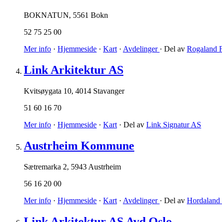
BOKNATUN
,
5561 Bokn
52 75 25 00
Mer info
·
Hjemmeside
·
Kart
·
Avdelinger
· Del av
Rogaland 
Link Arkitektur AS
Kvitsøygata 10
,
4014 Stavanger
51 60 16 70
Mer info
·
Hjemmeside
·
Kart
· Del av
Link Signatur AS
Austrheim Kommune
Sætremarka 2
,
5943 Austrheim
56 16 20 00
Mer info
·
Hjemmeside
·
Kart
·
Avdelinger
· Del av
Hordaland
Link Arkitektur AS Avd Oslo