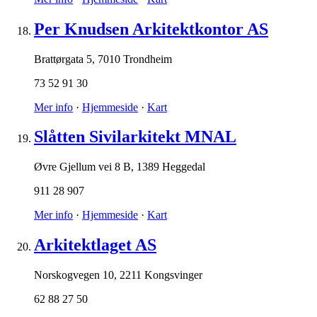
Per Knudsen Arkitektkontor AS
Brattørgata 5
,
7010 Trondheim
73 52 91 30
Mer info
·
Hjemmeside
·
Kart
Slåtten Sivilarkitekt MNAL
Øvre Gjellum vei 8 B
,
1389 Heggedal
911 28 907
Mer info
·
Hjemmeside
·
Kart
Arkitektlaget AS
Norskogvegen 10
,
2211 Kongsvinger
62 88 27 50