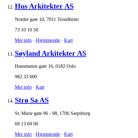
Hus Arkitekter AS
Nordre gate 10
,
7011 Trondheim
73 10 10 50
Mer info
·
Hjemmeside
·
Kart
Søyland Arkitekter AS
Hausmanns gate 16
,
0182 Oslo
982 33 600
Mer info
·
Kart
Strø Sa AS
St. Marie gate 96 - 98
,
1706 Sarpsborg
69 13 69 00
Mer info
·
Hjemmeside
·
Kart