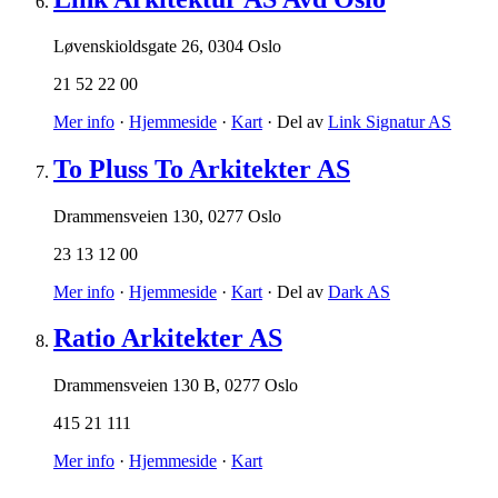
Løvenskioldsgate 26
,
0304 Oslo
21 52 22 00
Mer info
·
Hjemmeside
·
Kart
· Del av
Link Signatur AS
To Pluss To Arkitekter AS
Drammensveien 130
,
0277 Oslo
23 13 12 00
Mer info
·
Hjemmeside
·
Kart
· Del av
Dark AS
Ratio Arkitekter AS
Drammensveien 130 B
,
0277 Oslo
415 21 111
Mer info
·
Hjemmeside
·
Kart