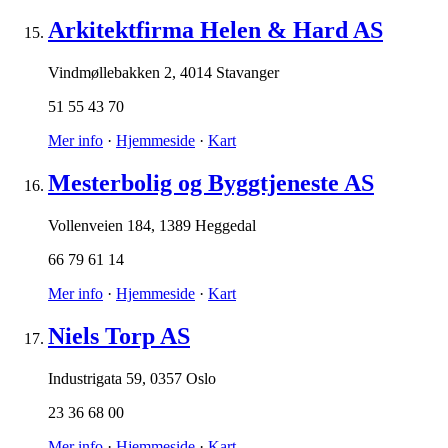
Arkitektfirma Helen & Hard AS
Vindmøllebakken 2
,
4014 Stavanger
51 55 43 70
Mer info
·
Hjemmeside
·
Kart
Mesterbolig og Byggtjeneste AS
Vollenveien 184
,
1389 Heggedal
66 79 61 14
Mer info
·
Hjemmeside
·
Kart
Niels Torp AS
Industrigata 59
,
0357 Oslo
23 36 68 00
Mer info
·
Hjemmeside
·
Kart