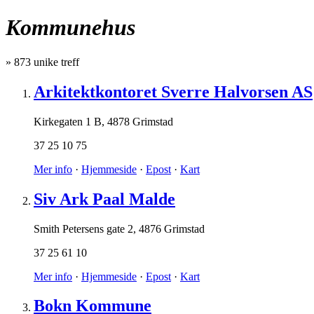
Kommunehus
»
873
unike treff
Arkitektkontoret Sverre Halvorsen AS
Kirkegaten 1 B
,
4878 Grimstad
37 25 10 75
Mer info
·
Hjemmeside
·
Epost
·
Kart
Siv Ark Paal Malde
Smith Petersens gate 2
,
4876 Grimstad
37 25 61 10
Mer info
·
Hjemmeside
·
Epost
·
Kart
Bokn Kommune