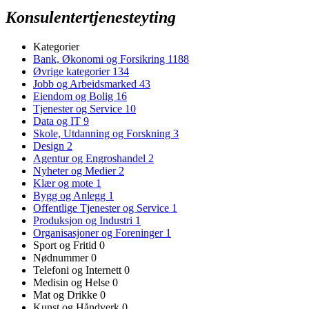
Konsulentertjenesteyting
Kategorier
Bank, Økonomi og Forsikring
1188
Øvrige kategorier
134
Jobb og Arbeidsmarked
43
Eiendom og Bolig
16
Tjenester og Service
10
Data og IT
9
Skole, Utdanning og Forskning
3
Design
2
Agentur og Engroshandel
2
Nyheter og Medier
2
Klær og mote
1
Bygg og Anlegg
1
Offentlige Tjenester og Service
1
Produksjon og Industri
1
Organisasjoner og Foreninger
1
Sport og Fritid
0
Nødnummer
0
Telefoni og Internett
0
Medisin og Helse
0
Mat og Drikke
0
Kunst og Håndverk
0