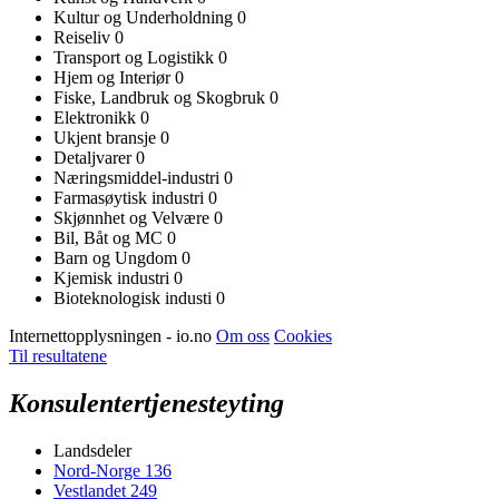
Kultur og Underholdning
0
Reiseliv
0
Transport og Logistikk
0
Hjem og Interiør
0
Fiske, Landbruk og Skogbruk
0
Elektronikk
0
Ukjent bransje
0
Detaljvarer
0
Næringsmiddel-industri
0
Farmasøytisk industri
0
Skjønnhet og Velvære
0
Bil, Båt og MC
0
Barn og Ungdom
0
Kjemisk industri
0
Bioteknologisk industi
0
Internettopplysningen - io.no
Om oss
Cookies
Til resultatene
Konsulentertjenesteyting
Landsdeler
Nord-Norge
136
Vestlandet
249