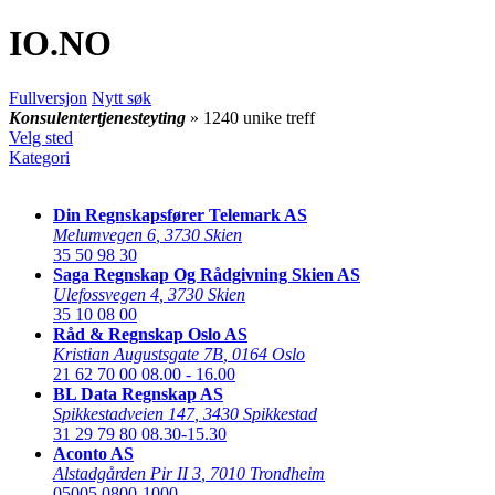
IO
.NO
Fullversjon
Nytt søk
Konsulentertjenesteyting
» 1240 unike treff
Velg sted
Kategori
Din Regnskapsfører Telemark AS
Melumvegen 6
,
3730 Skien
35 50 98 30
Saga Regnskap Og Rådgivning Skien AS
Ulefossvegen 4
,
3730 Skien
35 10 08 00
Råd & Regnskap Oslo AS
Kristian Augustsgate 7B
,
0164 Oslo
21 62 70 00
08.00 - 16.00
BL Data Regnskap AS
Spikkestadveien 147
,
3430 Spikkestad
31 29 79 80
08.30-15.30
Aconto AS
Alstadgården Pir II 3
,
7010 Trondheim
05005
0800-1000