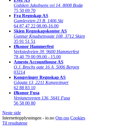
Ever AS
Gidsken Jakobsens vei 14
,
8008 Bodø
75 50 69 70
Fra Regnskap AS
Gamleveien 23 B
,
1406 Ski
64 87 47 22
08.00-16.00
Skien Regnskapskontor AS
Gunnar Knudsensgate 108
,
3712 Skien
35 91 51 51
Økonor Hammerfest
Verkstedveien 39
,
9600 Hammerfest
78 40 79 00
09.00 - 15.00
Amesto Accounthouse AS
O.J. Brochs gate 16 A
,
5006 Bergen
03214
Kongsvinger Regnskap AS
Gågata 13
,
2211 Kongsvinger
62 88 83 10
Økonor Fusa
Venjanesvegen 136
,
5641 Fusa
56 58 00 80
Neste side
Internettopplysningen - io.no
Om oss
Cookies
Til resultatene