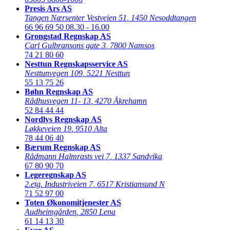
Presis Ars AS
Tangen Nærsenter Vestveien 51
,
1450 Nesoddtangen
66 96 69 50
08.30 - 16.00
Grongstad Regnskap AS
Carl Gulbransons gate 3
,
7800 Namsos
74 21 80 60
Nesttun Regnskapsservice AS
Nesttunvegen 109
,
5221 Nesttun
55 13 75 26
Bøhn Regnskap AS
Rådhusvegen 11- 13
,
4270 Åkrehamn
52 84 44 44
Nordlys Regnskap AS
Løkkeveien 19
,
9510 Alta
78 44 06 40
Bærum Regnskap AS
Rådmann Halmrasts vei 7
,
1337 Sandvika
67 80 90 70
Legeregnskap AS
2.etg. Industriveien 7
,
6517 Kristiansund N
71 52 97 00
Toten Økonomitjenester AS
Audheimgården
,
2850 Lena
61 14 13 30