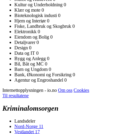
Kultur og Underholdning
0
Klær og mote
0
Bioteknologisk industi
0
Hjem og Interiør
0
Fiske, Landbruk og Skogbruk
0
Elektronikk
0
Eiendom og Bolig
0
Detaljvarer
0
Design
0
Data og IT
0
Bygg og Anlegg
0
Bil, Båt og MC
0
Barn og Ungdom
0
Bank, Økonomi og Forsikring
0
Agentur og Engroshandel
0
Internettopplysningen - io.no
Om oss
Cookies
Til resultatene
Kriminalomsorgen
Landsdeler
Nord-Norge
11
Vestlandet
17