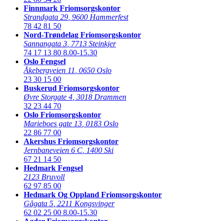
Finnmark Friomsorgskontor
Strandgata 29
,
9600 Hammerfest
78 42 81 50
Nord-Trøndelag Friomsorgskontor
Sannangata 3
,
7713 Steinkjer
74 17 13 80
8.00-15.30
Oslo Fengsel
Åkebergveien 11
,
0650 Oslo
23 30 15 00
Buskerud Friomsorgskontor
Øvre Storgate 4
,
3018 Drammen
32 23 44 70
Oslo Friomsorgskontor
Marieboes gate 13
,
0183 Oslo
22 86 77 00
Akershus Friomsorgskontor
Jernbaneveien 6 C
,
1400 Ski
67 21 14 50
Hedmark Fengsel
2123 Bruvoll
62 97 85 00
Hedmark Og Oppland Friomsorgskontor
Gågata 5
,
2211 Kongsvinger
62 02 25 00
8.00-15.30