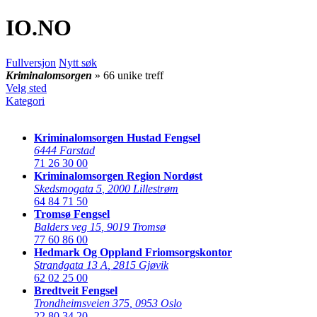
IO
.NO
Fullversjon
Nytt søk
Kriminalomsorgen
» 66 unike treff
Velg sted
Kategori
Kriminalomsorgen Hustad Fengsel
6444 Farstad
71 26 30 00
Kriminalomsorgen Region Nordøst
Skedsmogata 5
,
2000 Lillestrøm
64 84 71 50
Tromsø Fengsel
Balders veg 15
,
9019 Tromsø
77 60 86 00
Hedmark Og Oppland Friomsorgskontor
Strandgata 13 A
,
2815 Gjøvik
62 02 25 00
Bredtveit Fengsel
Trondheimsveien 375
,
0953 Oslo
22 80 34 20