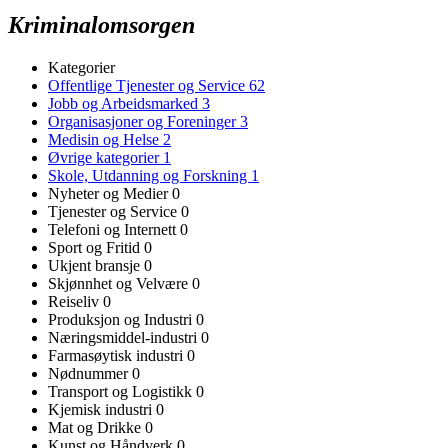
Kriminalomsorgen
Kategorier
Offentlige Tjenester og Service
62
Jobb og Arbeidsmarked
3
Organisasjoner og Foreninger
3
Medisin og Helse
2
Øvrige kategorier
1
Skole, Utdanning og Forskning
1
Nyheter og Medier
0
Tjenester og Service
0
Telefoni og Internett
0
Sport og Fritid
0
Ukjent bransje
0
Skjønnhet og Velvære
0
Reiseliv
0
Produksjon og Industri
0
Næringsmiddel-industri
0
Farmasøytisk industri
0
Nødnummer
0
Transport og Logistikk
0
Kjemisk industri
0
Mat og Drikke
0
Kunst og Håndverk
0