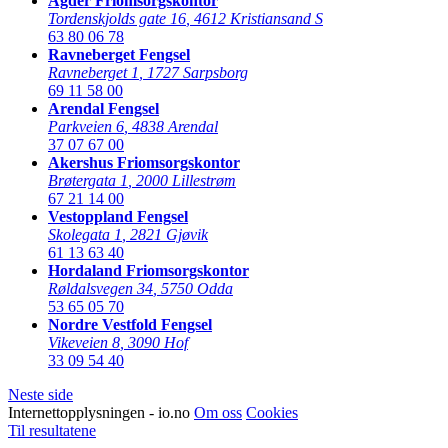
Agder Friomsorgskontor
Tordenskjolds gate 16
,
4612 Kristiansand S
63 80 06 78
Ravneberget Fengsel
Ravneberget 1
,
1727 Sarpsborg
69 11 58 00
Arendal Fengsel
Parkveien 6
,
4838 Arendal
37 07 67 00
Akershus Friomsorgskontor
Brøtergata 1
,
2000 Lillestrøm
67 21 14 00
Vestoppland Fengsel
Skolegata 1
,
2821 Gjøvik
61 13 63 40
Hordaland Friomsorgskontor
Røldalsvegen 34
,
5750 Odda
53 65 05 70
Nordre Vestfold Fengsel
Vikeveien 8
,
3090 Hof
33 09 54 40
Neste side
Internettopplysningen - io.no
Om oss
Cookies
Til resultatene