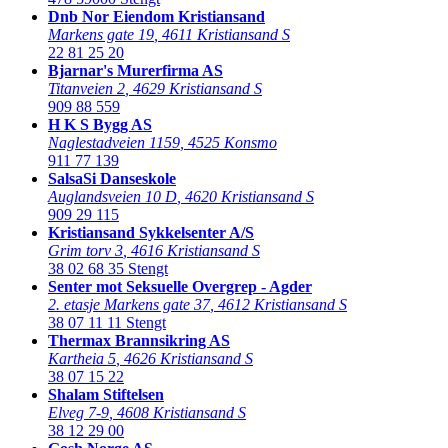
Dnb Nor Eiendom Kristiansand
Markens gate 19
,
4611 Kristiansand S
22 81 25 20
Bjarnar's Murerfirma AS
Titanveien 2
,
4629 Kristiansand S
909 88 559
H K S Bygg AS
Naglestadveien 1159
,
4525 Konsmo
911 77 139
SalsaSi Danseskole
Auglandsveien 10 D
,
4620 Kristiansand S
909 29 115
Kristiansand Sykkelsenter A/S
Grim torv 3
,
4616 Kristiansand S
38 02 68 35
Stengt
Senter mot Seksuelle Overgrep - Agder
2. etasje Markens gate 37
,
4612 Kristiansand S
38 07 11 11
Stengt
Thermax Brannsikring AS
Kartheia 5
,
4626 Kristiansand S
38 07 15 22
Shalam Stiftelsen
Elveg 7-9
,
4608 Kristiansand S
38 12 29 00