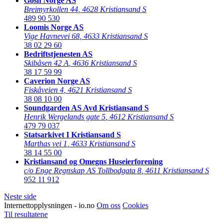
Gosh Norge AS
Breimyrkollen 44
,
4628 Kristiansand S
489 90 530
Loomis Norge AS
Vige Havnevei 68
,
4633 Kristiansand S
38 02 29 60
Bedriftstjenesten AS
Skibåsen 42 A
,
4636 Kristiansand S
38 17 59 99
Caverion Norge AS
Fiskåveien 4
,
4621 Kristiansand S
38 08 10 00
Soundgarden AS Avd Kristiansand S
Henrik Wergelands gate 5
,
4612 Kristiansand S
479 79 037
Statsarkivet I Kristiansand S
Marthas vei 1
,
4633 Kristiansand S
38 14 55 00
Kristiansand og Omegns Huseierforening
c/o Enge Regnskap AS Tollbodgata 8
,
4611 Kristiansand S
952 11 912
Neste side
Internettopplysningen - io.no
Om oss
Cookies
Til resultatene