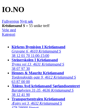
IO
.NO
Fullversjon
Nytt søk
Kristiansand S
» 55 unike treff
Velg sted
Kategori
Kirkens Bymisjon I Kristiansand
Gravane 6
,
4610 Kristiansand S
38 12 01 70
11:00-15:00
Steinerskolen I Kristiansand
Tryms vei 13
,
4631 Kristiansand S
38 07 97 30
Hennes & Mauritz Kristiansand
Tordenskjolds gate 9
,
4612 Kristiansand S
63 87 00 00
Åhlens Avd kristiansand Sørlandssenteret
Barstølveien 31-35
,
4636 Kristiansand S
38 12 41 90
Transportsentralen Kristiansand
Ægirs vei 3
,
4632 Kristiansand S
478 59000
Stengt