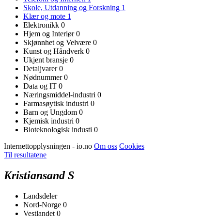
Skole, Utdanning og Forskning
1
Klær og mote
1
Elektronikk
0
Hjem og Interiør
0
Skjønnhet og Velvære
0
Kunst og Håndverk
0
Ukjent bransje
0
Detaljvarer
0
Nødnummer
0
Data og IT
0
Næringsmiddel-industri
0
Farmasøytisk industri
0
Barn og Ungdom
0
Kjemisk industri
0
Bioteknologisk industi
0
Internettopplysningen - io.no
Om oss
Cookies
Til resultatene
Kristiansand S
Landsdeler
Nord-Norge
0
Vestlandet
0