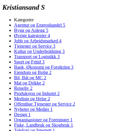
Kristiansand S
Kategorier
Agentur og Engroshandel
5
Bygg og Anlegg
5
Øvrige kategorier
4
Jobb og Arbeidsmarked
4
Tjenester og Service
3
Kultur og Underholdning
3
Transport og Logistikk
3
Sport og Fritid
3
Bank, Økonomi og Forsikring
3
Eiendom og Bolig
2
Bil, Båt og MC
2
Mat og Drikke
2
Reiseliv
2
Produksjon og Industri
2
Medisin og Helse
2
Offentlige Tjenester og Service
2
Nyheter og Medier
1
Design
1
Organisasjoner og Foreninger
1
Fiske, Landbruk og Skogbruk
1
Telefoni og Internett
1