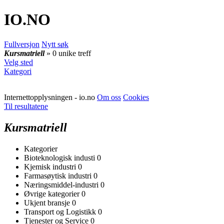
IO
.NO
Fullversjon
Nytt søk
Kursmatriell
» 0 unike treff
Velg sted
Kategori
Internettopplysningen - io.no
Om oss
Cookies
Til resultatene
Kursmatriell
Kategorier
Bioteknologisk industi
0
Kjemisk industri
0
Farmasøytisk industri
0
Næringsmiddel-industri
0
Øvrige kategorier
0
Ukjent bransje
0
Transport og Logistikk
0
Tjenester og Service
0