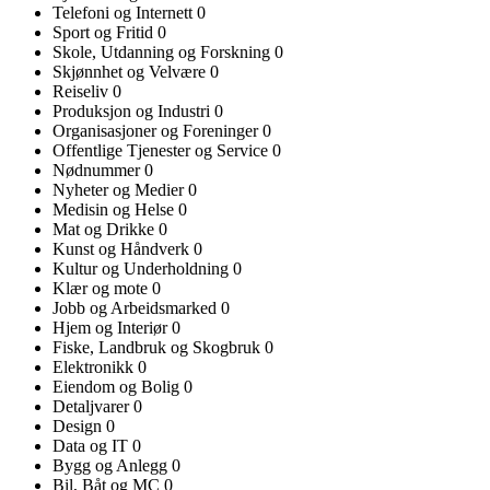
Telefoni og Internett
0
Sport og Fritid
0
Skole, Utdanning og Forskning
0
Skjønnhet og Velvære
0
Reiseliv
0
Produksjon og Industri
0
Organisasjoner og Foreninger
0
Offentlige Tjenester og Service
0
Nødnummer
0
Nyheter og Medier
0
Medisin og Helse
0
Mat og Drikke
0
Kunst og Håndverk
0
Kultur og Underholdning
0
Klær og mote
0
Jobb og Arbeidsmarked
0
Hjem og Interiør
0
Fiske, Landbruk og Skogbruk
0
Elektronikk
0
Eiendom og Bolig
0
Detaljvarer
0
Design
0
Data og IT
0
Bygg og Anlegg
0
Bil, Båt og MC
0