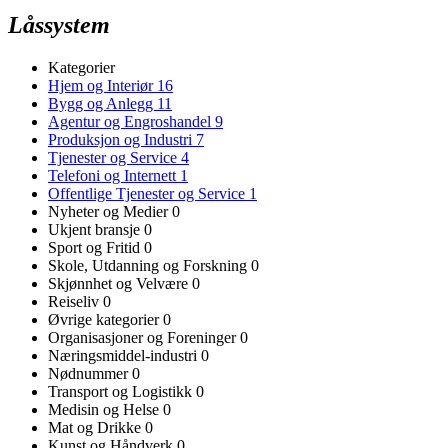
Låssystem
Kategorier
Hjem og Interiør
16
Bygg og Anlegg
11
Agentur og Engroshandel
9
Produksjon og Industri
7
Tjenester og Service
4
Telefoni og Internett
1
Offentlige Tjenester og Service
1
Nyheter og Medier
0
Ukjent bransje
0
Sport og Fritid
0
Skole, Utdanning og Forskning
0
Skjønnhet og Velvære
0
Reiseliv
0
Øvrige kategorier
0
Organisasjoner og Foreninger
0
Næringsmiddel-industri
0
Nødnummer
0
Transport og Logistikk
0
Medisin og Helse
0
Mat og Drikke
0
Kunst og Håndverk
0