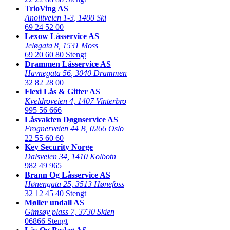
TrioVing AS
Anolitveien 1-3
,
1400 Ski
69 24 52 00
Lexow Låsservice AS
Jeløgata 8
,
1531 Moss
69 20 60 80
Stengt
Drammen Låsservice AS
Havnegata 56
,
3040 Drammen
32 82 28 00
Flexi Lås & Gitter AS
Kveldroveien 4
,
1407 Vinterbro
995 56 666
Låsvakten Døgnservice AS
Frognerveien 44 B
,
0266 Oslo
22 55 60 60
Key Security Norge
Dalsveien 34
,
1410 Kolbotn
982 49 965
Brann Og Låsservice AS
Hønengata 25
,
3513 Hønefoss
32 12 45 40
Stengt
Møller undall AS
Gimsøy plass 7
,
3730 Skien
06866
Stengt