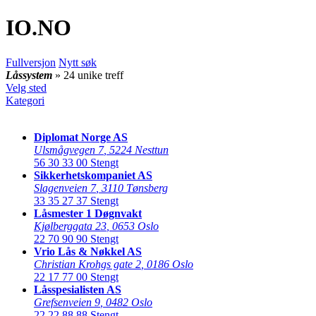
IO
.NO
Fullversjon
Nytt søk
Låssystem
» 24 unike treff
Velg sted
Kategori
Diplomat Norge AS
Ulsmågvegen 7
,
5224 Nesttun
56 30 33 00
Stengt
Sikkerhetskompaniet AS
Slagenveien 7
,
3110 Tønsberg
33 35 27 37
Stengt
Låsmester 1 Døgnvakt
Kjølberggata 23
,
0653 Oslo
22 70 90 90
Stengt
Vrio Lås & Nøkkel AS
Christian Krohgs gate 2
,
0186 Oslo
22 17 77 00
Stengt
Låsspesialisten AS
Grefsenveien 9
,
0482 Oslo
22 22 88 88
Stengt