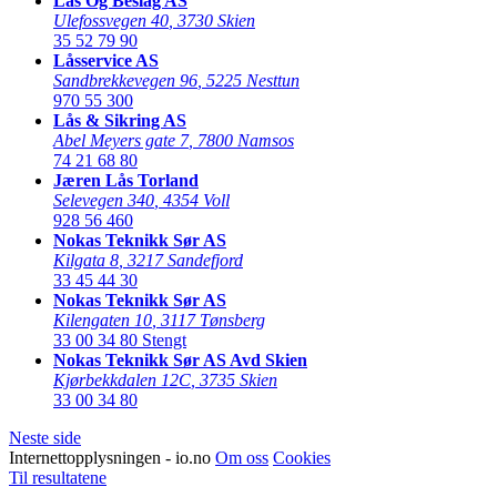
Lås Og Beslag AS
Ulefossvegen 40
,
3730 Skien
35 52 79 90
Låsservice AS
Sandbrekkevegen 96
,
5225 Nesttun
970 55 300
Lås & Sikring AS
Abel Meyers gate 7
,
7800 Namsos
74 21 68 80
Jæren Lås Torland
Selevegen 340
,
4354 Voll
928 56 460
Nokas Teknikk Sør AS
Kilgata 8
,
3217 Sandefjord
33 45 44 30
Nokas Teknikk Sør AS
Kilengaten 10
,
3117 Tønsberg
33 00 34 80
Stengt
Nokas Teknikk Sør AS Avd Skien
Kjørbekkdalen 12C
,
3735 Skien
33 00 34 80
Neste side
Internettopplysningen - io.no
Om oss
Cookies
Til resultatene