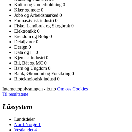
Kultur og Underholdning
0
Klær og mote
0
Jobb og Arbeidsmarked
0
Farmasøytisk industri
0
Fiske, Landbruk og Skogbruk
0
Elektronikk
0
Eiendom og Bolig
0
Detaljvarer
0
Design
0
Data og IT
0
Kjemisk industri
0
Bil, Båt og MC
0
Barn og Ungdom
0
Bank, Økonomi og Forsikring
0
Bioteknologisk industi
0
Internettopplysningen - io.no
Om oss
Cookies
Til resultatene
Låssystem
Landsdeler
Nord-Norge
1
Vestlandet
4