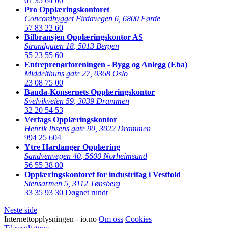
61 35 64 00
Pro Opplæringskontoret
Concordbygget Firdavegen 6
,
6800 Førde
57 83 22 60
Bilbransjen Opplæringskontor AS
Strandgaten 18
,
5013 Bergen
55 23 55 60
Entreprenørforeningen - Bygg og Anlegg (Eba)
Middelthuns gate 27
,
0368 Oslo
23 08 75 00
Bauda-Konsernets Opplæringskontor
Svelvikveien 59
,
3039 Drammen
32 20 54 53
Verfags Opplæringskontor
Henrik Ibsens gate 90
,
3022 Drammen
994 25 604
Ytre Hardanger Opplæring
Sandvenvegen 40
,
5600 Norheimsund
56 55 38 80
Opplæringskontoret for industrifag i Vestfold
Stensarmen 5
,
3112 Tønsberg
33 35 93 30
Døgnet rundt
Neste side
Internettopplysningen - io.no
Om oss
Cookies