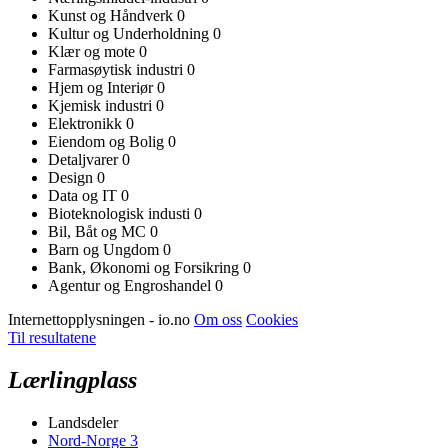
Kunst og Håndverk
0
Kultur og Underholdning
0
Klær og mote
0
Farmasøytisk industri
0
Hjem og Interiør
0
Kjemisk industri
0
Elektronikk
0
Eiendom og Bolig
0
Detaljvarer
0
Design
0
Data og IT
0
Bioteknologisk industi
0
Bil, Båt og MC
0
Barn og Ungdom
0
Bank, Økonomi og Forsikring
0
Agentur og Engroshandel
0
Internettopplysningen - io.no
Om oss
Cookies
Til resultatene
Lærlingplass
Landsdeler
Nord-Norge
3