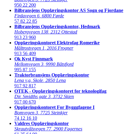
950 22 200
Bilbransjens Opplæringskontor AS Sogn og Fjordane
Firdavegen 6
,
6800 Førde
57 82 22 85
Bilbransjens Opplæringskontor, Hedmark
Hobergvegen 138
,
2312 Ottestad
913 23 960
Opplæringskontoret Elektrofag Romerike
Måltrostvegen 1
,
2016 Frogner
913 56 409
Ok Kyst Finnmark
Mellomvegen 3
,
9990 Båtsfjord
995 87 155
Traktorbransjens Opplæringskontor
Lena v.g. Skole
,
2850 Lena
917 92 817
OTEK - Opplæringskontoret for teknologifag
Dir. Smidths gate 3
,
3732 Skien
917 00 670
Opplæringskontoret For Bygggfagene I
Bomvegen 3
,
7725 Steinkjer
74 12 16 10
Valdres Opplæringskontor
Skrautvålsvegen 77
,
2900 Fagernes