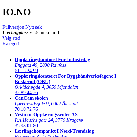
IO
.NO
Fullversjon
Nytt søk
Lærlingplass
» 56 unike treff
Velg sted
Kategori
Opplæringskontoret For Industrifag
Enggata 40
,
2830 Raufoss
61 15 24 99
Opplæringskontoret For Bygghåndverksfagene I
Buskerud (OBU)
Orkidehøgda 4
,
3050 Mjøndalen
32 89 44 26
CanCam skolen
Løvenvoldsgate 9
,
6002 Ålesund
70 10 72 76
Vestmar Opplæringssenter AS
P.A.Heuchs gate 24
,
3770 Kragerø
35 98 01 80
Lærlingekompaniet I Nord-Trøndelag
Bomvegen 3
,
7725 Steinkjer