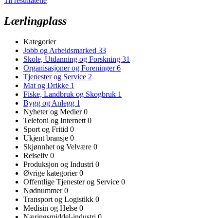
Til resultatene
Lærlingplass
Kategorier
Jobb og Arbeidsmarked
33
Skole, Utdanning og Forskning
31
Organisasjoner og Foreninger
6
Tjenester og Service
2
Mat og Drikke
1
Fiske, Landbruk og Skogbruk
1
Bygg og Anlegg
1
Nyheter og Medier
0
Telefoni og Internett
0
Sport og Fritid
0
Ukjent bransje
0
Skjønnhet og Velvære
0
Reiseliv
0
Produksjon og Industri
0
Øvrige kategorier
0
Offentlige Tjenester og Service
0
Nødnummer
0
Transport og Logistikk
0
Medisin og Helse
0
Næringsmiddel-industri
0