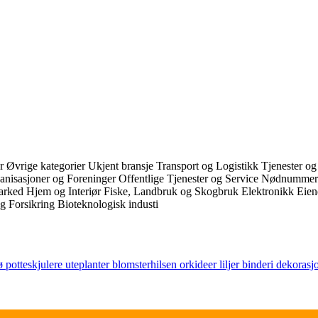
er
Øvrige kategorier
Ukjent bransje
Transport og Logistikk
Tjenester og
anisasjoner og Foreninger
Offentlige Tjenester og Service
Nødnumme
marked
Hjem og Interiør
Fiske, Landbruk og Skogbruk
Elektronikk
Eien
g Forsikring
Bioteknologisk industi
rø
potteskjulere
uteplanter
blomsterhilsen
orkideer
liljer
binderi
dekorasj