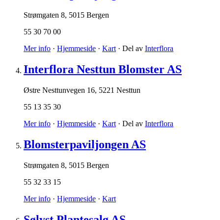
Strømgaten 8
,
5015 Bergen
55 30 70 00
Mer info
·
Hjemmeside
·
Kart
· Del av
Interflora
Interflora Nesttun Blomster AS
Østre Nesttunvegen 16
,
5221 Nesttun
55 13 35 30
Mer info
·
Hjemmeside
·
Kart
· Del av
Interflora
Blomsterpaviljongen AS
Strømgaten 8
,
5015 Bergen
55 32 33 15
Mer info
·
Hjemmeside
·
Kart
Sølyst Plantesalg AS