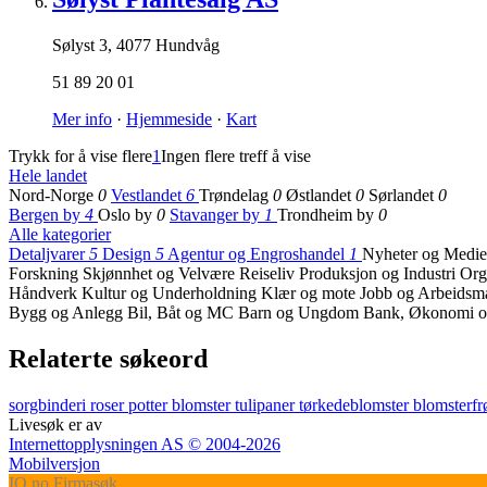
Sølyst 3
,
4077 Hundvåg
51 89 20 01
Mer info
·
Hjemmeside
·
Kart
Trykk for å vise flere
1
Ingen flere treff å vise
Hele landet
Nord-Norge
0
Vestlandet
6
Trøndelag
0
Østlandet
0
Sørlandet
0
Bergen by
4
Oslo by
0
Stavanger by
1
Trondheim by
0
Alle kategorier
Detaljvarer
5
Design
5
Agentur og Engroshandel
1
Nyheter og Medi
Forskning
Skjønnhet og Velvære
Reiseliv
Produksjon og Industri
Org
Håndverk
Kultur og Underholdning
Klær og mote
Jobb og Arbeids
Bygg og Anlegg
Bil, Båt og MC
Barn og Ungdom
Bank, Økonomi o
Relaterte søkeord
sorgbinderi
roser
potter
blomster
tulipaner
tørkedeblomster
blomsterf
Livesøk er av
Internettopplysningen AS © 2004-2026
Mobilversjon
IO
.no
Firmasøk