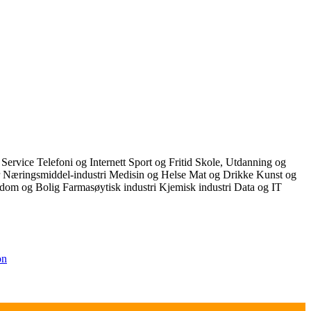
 Service
Telefoni og Internett
Sport og Fritid
Skole, Utdanning og
r
Næringsmiddel-industri
Medisin og Helse
Mat og Drikke
Kunst og
dom og Bolig
Farmasøytisk industri
Kjemisk industri
Data og IT
on