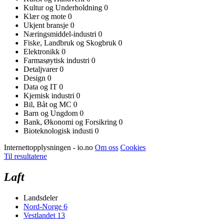
Kultur og Underholdning
0
Klær og mote
0
Ukjent bransje
0
Næringsmiddel-industri
0
Fiske, Landbruk og Skogbruk
0
Elektronikk
0
Farmasøytisk industri
0
Detaljvarer
0
Design
0
Data og IT
0
Kjemisk industri
0
Bil, Båt og MC
0
Barn og Ungdom
0
Bank, Økonomi og Forsikring
0
Bioteknologisk industi
0
Internettopplysningen - io.no
Om oss
Cookies
Til resultatene
Laft
Landsdeler
Nord-Norge
6
Vestlandet
13