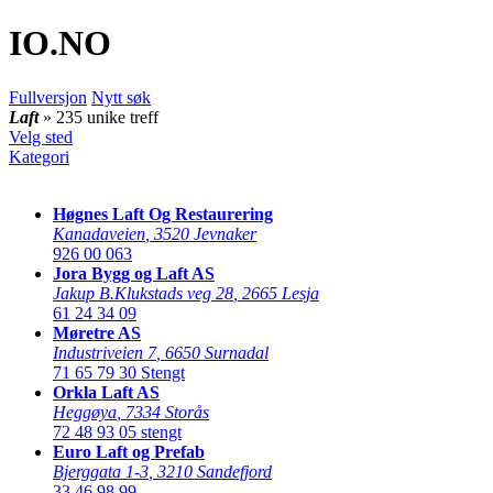
IO
.NO
Fullversjon
Nytt søk
Laft
» 235 unike treff
Velg sted
Kategori
Høgnes Laft Og Restaurering
Kanadaveien
,
3520 Jevnaker
926 00 063
Jora Bygg og Laft AS
Jakup B.Klukstads veg 28
,
2665 Lesja
61 24 34 09
Møretre AS
Industriveien 7
,
6650 Surnadal
71 65 79 30
Stengt
Orkla Laft AS
Heggøya
,
7334 Storås
72 48 93 05
stengt
Euro Laft og Prefab
Bjerggata 1-3
,
3210 Sandefjord
33 46 98 99