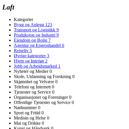
Laft
Kategorier
Bygg og Anlegg
123
Transport og Logistikk
9
Produksjon og Industri
9
Eiendom og Bolig
7
Agentur og Engroshandel
6
Reiseliv
5
Øvrige kategorier
3
Hjem og Interiør
2
Jobb og Arbeidsmarked
1
Nyheter og Medier
0
Skole, Utdanning og Forskning
0
Skjønnhet og Velvære
0
Telefoni og Internett
0
Tjenester og Service
0
Organisasjoner og Foreninger
0
Offentlige Tjenester og Service
0
Nødnummer
0
Sport og Fritid
0
Medisin og Helse
0
Mat og Drikke
0
Kunst og Håndverk
0