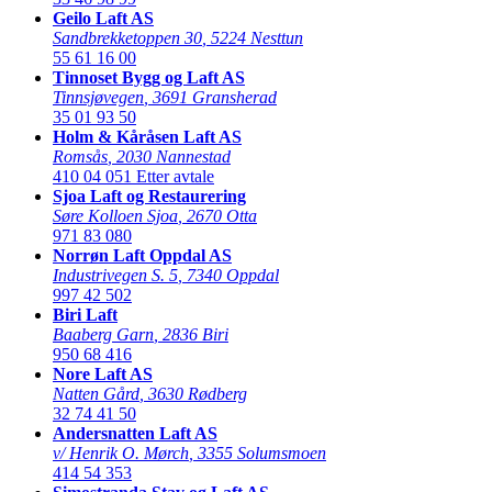
Geilo Laft AS
Sandbrekketoppen 30
,
5224 Nesttun
55 61 16 00
Tinnoset Bygg og Laft AS
Tinnsjøvegen
,
3691 Gransherad
35 01 93 50
Holm & Kåråsen Laft AS
Romsås
,
2030 Nannestad
410 04 051
Etter avtale
Sjoa Laft og Restaurering
Søre Kolloen Sjoa
,
2670 Otta
971 83 080
Norrøn Laft Oppdal AS
Industrivegen S. 5
,
7340 Oppdal
997 42 502
Biri Laft
Baaberg Garn
,
2836 Biri
950 68 416
Nore Laft AS
Natten Gård
,
3630 Rødberg
32 74 41 50
Andersnatten Laft AS
v/ Henrik O. Mørch
,
3355 Solumsmoen
414 54 353