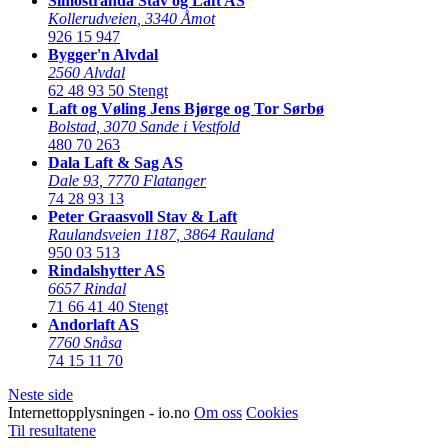
Simostranda Stav og Laft AS
Kollerudveien
,
3340 Åmot
926 15 947
Bygger'n Alvdal
2560 Alvdal
62 48 93 50
Stengt
Laft og Vøling Jens Bjørge og Tor Sørbø
Bolstad
,
3070 Sande i Vestfold
480 70 263
Dala Laft & Sag AS
Dale 93
,
7770 Flatanger
74 28 93 13
Peter Graasvoll Stav & Laft
Raulandsveien 1187
,
3864 Rauland
950 03 513
Rindalshytter AS
6657 Rindal
71 66 41 40
Stengt
Andorlaft AS
7760 Snåsa
74 15 11 70
Neste side
Internettopplysningen - io.no
Om oss
Cookies
Til resultatene