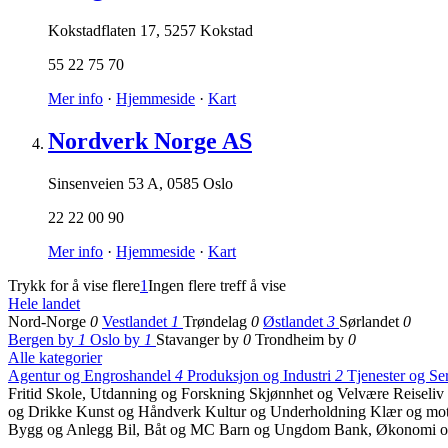
Kokstadflaten 17
,
5257 Kokstad
55 22 75 70
Mer info
·
Hjemmeside
·
Kart
Nordverk Norge AS
Sinsenveien 53 A
,
0585 Oslo
22 22 00 90
Mer info
·
Hjemmeside
·
Kart
Trykk for å vise flere
1
Ingen flere treff å vise
Hele landet
Nord-Norge
0
Vestlandet
1
Trøndelag
0
Østlandet
3
Sørlandet
0
Bergen by
1
Oslo by
1
Stavanger by
0
Trondheim by
0
Alle kategorier
Agentur og Engroshandel
4
Produksjon og Industri
2
Tjenester og Se
Fritid
Skole, Utdanning og Forskning
Skjønnhet og Velvære
Reiseliv
og Drikke
Kunst og Håndverk
Kultur og Underholdning
Klær og mo
Bygg og Anlegg
Bil, Båt og MC
Barn og Ungdom
Bank, Økonomi o