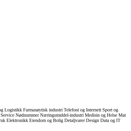
og Logistikk
Farmasøytisk industri
Telefoni og Internett
Sport og
g Service
Nødnummer
Næringsmiddel-industri
Medisin og Helse
Mat
bruk
Elektronikk
Eiendom og Bolig
Detaljvarer
Design
Data og IT