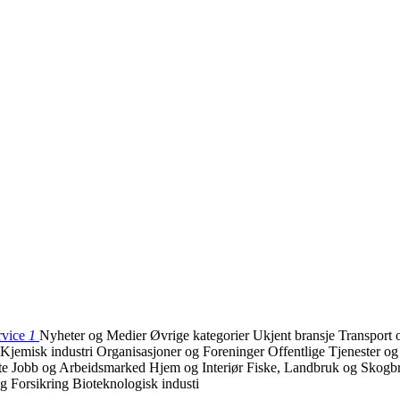
rvice
1
Nyheter og Medier
Øvrige kategorier
Ukjent bransje
Transport 
Kjemisk industri
Organisasjoner og Foreninger
Offentlige Tjenester o
te
Jobb og Arbeidsmarked
Hjem og Interiør
Fiske, Landbruk og Skog
g Forsikring
Bioteknologisk industi