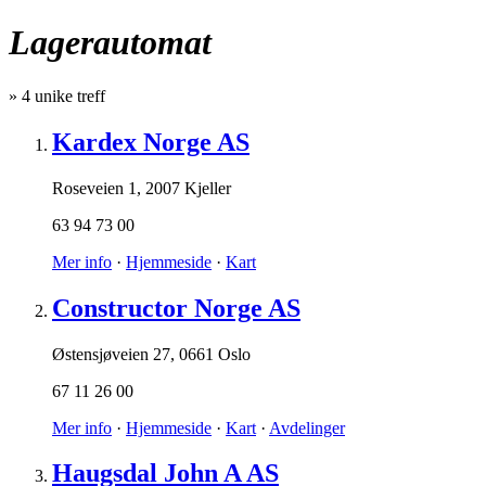
Lagerautomat
»
4
unike treff
Kardex Norge AS
Roseveien 1
,
2007 Kjeller
63 94 73 00
Mer info
·
Hjemmeside
·
Kart
Constructor Norge AS
Østensjøveien 27
,
0661 Oslo
67 11 26 00
Mer info
·
Hjemmeside
·
Kart
·
Avdelinger
Haugsdal John A AS