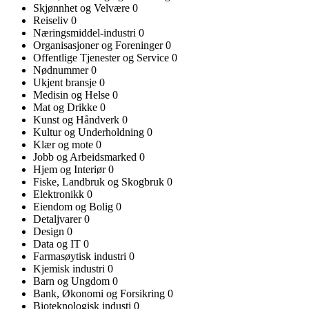
Skjønnhet og Velvære
0
Reiseliv
0
Næringsmiddel-industri
0
Organisasjoner og Foreninger
0
Offentlige Tjenester og Service
0
Nødnummer
0
Ukjent bransje
0
Medisin og Helse
0
Mat og Drikke
0
Kunst og Håndverk
0
Kultur og Underholdning
0
Klær og mote
0
Jobb og Arbeidsmarked
0
Hjem og Interiør
0
Fiske, Landbruk og Skogbruk
0
Elektronikk
0
Eiendom og Bolig
0
Detaljvarer
0
Design
0
Data og IT
0
Farmasøytisk industri
0
Kjemisk industri
0
Barn og Ungdom
0
Bank, Økonomi og Forsikring
0
Bioteknologisk industi
0