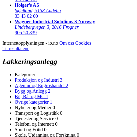
Holger's AS
Skjelland
,
3158 Andebu
33 43 02 00
Wagner Industrial Solutions S Norway
Lindebergvegen 3
,
2016 Frogner
905 50 839
Internettopplysningen - io.no
Om oss
Cookies
Til resultatene
Lakkeringsanlegg
Kategorier
Produksjon og Industri
3
Agentur og Engroshandel
2
Bygg og Anlegg
2
Bil, Båt og MC
1
Øvrige kategorier
1
Nyheter og Medier
0
Transport og Logistikk
0
Tjenester og Service
0
Telefoni og Internett
0
Sport og Fritid
0
Skole, Utdanning og Forskning
0