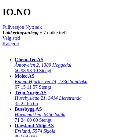
IO
.NO
Fullversjon
Nytt søk
Lakkeringsanlegg
» 7 unike treff
Velg sted
Kategori
Chem-Tec AS
Åmotveien 2
,
1389 Heggedal
66 98 98 10
Stengt
Molec AS
Emma Hjorths vei 74
,
1336 Sandvika
67 15 11 57
Stengt
Teijo Norge AS
Husebysletta 21
,
3414 Lierstranda
32 22 65 65
Bussbygg AS
Hovdenakken
,
6456 Skåla
71 24 00 00
Stengt
Dagsland Miljø AS
Ersland
,
5574 Skjold
992 64 050