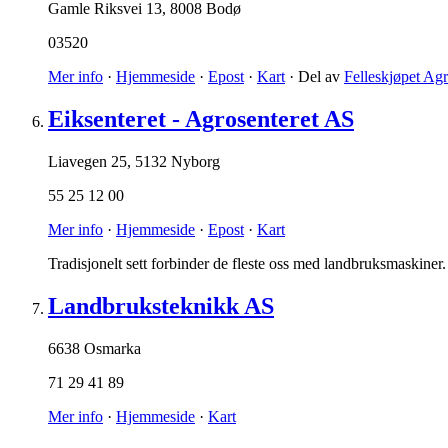
Gamle Riksvei 13
,
8008 Bodø
03520
Mer info
·
Hjemmeside
·
Epost
·
Kart
· Del av
Felleskjøpet Agr
Eiksenteret - Agrosenteret AS
Liavegen 25
,
5132 Nyborg
55 25 12 00
Mer info
·
Hjemmeside
·
Epost
·
Kart
Tradisjonelt sett forbinder de fleste oss med landbruksmaskiner. I
Landbruksteknikk AS
6638 Osmarka
71 29 41 89
Mer info
·
Hjemmeside
·
Kart