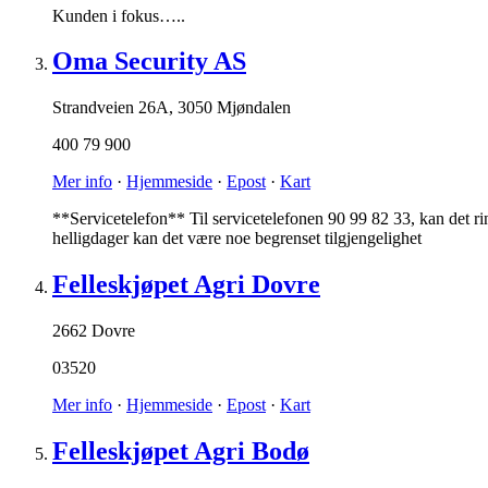
Kunden i fokus…..
Oma Security AS
Strandveien 26A
,
3050 Mjøndalen
400 79 900
Mer info
·
Hjemmeside
·
Epost
·
Kart
**Servicetelefon** Til servicetelefonen 90 99 82 33, kan det ring
helligdager kan det være noe begrenset tilgjengelighet
Felleskjøpet Agri Dovre
2662 Dovre
03520
Mer info
·
Hjemmeside
·
Epost
·
Kart
Felleskjøpet Agri Bodø