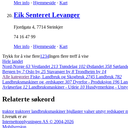
Mer info
·
Hjemmeside
·
Kart
Eik Senteret Levanger
Fjordgata 4
,
7714 Steinkjer
74 16 47 99
Mer info
·
Hjemmeside
·
Kart
Trykk for å vise flere
1
2
3
4
Ingen flere treff å vise
Hele landet
Nord-Norge
63
Vestlandet
213
Trøndelag
102
Østlandet
358
Sørland
Bergen by
7
Oslo by
25
Stavanger by
8
Trondheim by
14
Alle kategorier
Fiske, Landbruk og Skogbruk
2745
Landbruk
782
Landbruksmaskiner og -redskaper
307
Dyrefor - Produksjon
196
Lan
Avløserlag
12
Landbruksmaskiner - Utleie
10
Husdyrmerking - Utsty
Relaterte søkeord
traktor
traktorer
landbruksmaskiner
hjullaster
valser
utstyr
redskaper
m
Livesøk er av
Internettopplysningen AS © 2004-2026
Mobilversjon