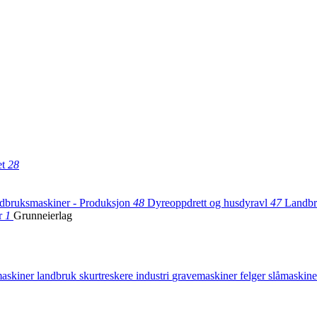
et
28
dbruksmaskiner - Produksjon
48
Dyreoppdrett og husdyravl
47
Landbr
r
1
Grunneierlag
askiner
landbruk
skurtreskere
industri
gravemaskiner
felger
slåmaskin