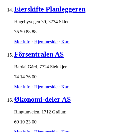
Eierskifte Planleggeren
Hagebyvegen 39
,
3734 Skien
35 59 88 88
Mer info
·
Hjemmeside
·
Kart
Fôrsentralen AS
Bardal Gård
,
7724 Steinkjer
74 14 76 00
Mer info
·
Hjemmeside
·
Kart
Økonomi-deler AS
Ringtunveien
,
1712 Grålum
69 10 23 00
Mer info
·
Hjemmeside
·
Kart