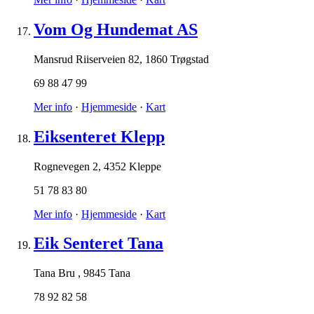
Vom Og Hundemat AS
Mansrud Riiserveien 82
,
1860 Trøgstad
69 88 47 99
Mer info
·
Hjemmeside
·
Kart
Eiksenteret Klepp
Rognevegen 2
,
4352 Kleppe
51 78 83 80
Mer info
·
Hjemmeside
·
Kart
Eik Senteret Tana
Tana Bru
,
9845 Tana
78 92 82 58