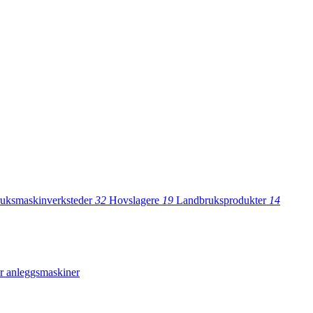
uksmaskinverksteder
32
Hovslagere
19
Landbruksprodukter
14
er
anleggsmaskiner