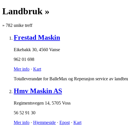
Landbruk »
»
782
unike treff
Frestad Maskin
Eikebakk 30
,
4560 Vanse
962 01 698
Mer info
·
Kart
Totalleverandør for BalleMax og Reperasjon service av landbru
Hmv Maskin AS
Regimentsvegen 14
,
5705 Voss
56 52 91 30
Mer info
·
Hjemmeside
·
Epost
·
Kart